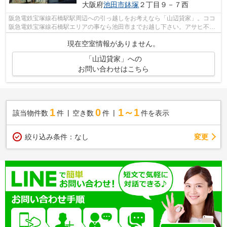
大阪府
池田市
鉢塚
２丁目９－７西
阪急電鉄宝塚線石橋駅駅周辺への引っ越しをお考えなら「山辺貸家」。ココ
阪急電鉄宝塚線石橋駅エリアの事なら池田市までお越し下さい。アサヒ不動
産相談室の連絡先のinfo@asahi-fs.com...
現在空室情報がありません。
「山辺貸家」への
お問い合わせはこちら
1
0
1～1
該当物件数
件
空き数
件
件を表示
変更
絞り込み条件：
なし