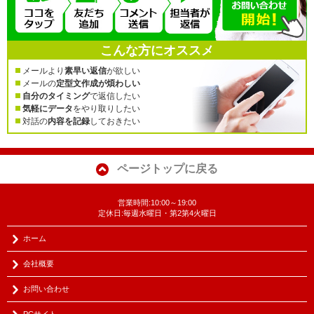
こんな方にオススメ
メールより
素早い返信
が欲しい
メールの
定型文作成が煩わしい
自分のタイミング
で返信したい
気軽にデータ
をやり取りしたい
対話の
内容を記録
しておきたい
ページトップに戻る
営業時間:10:00～19:00
定休日:毎週水曜日・第2第4火曜日
ホーム
会社概要
お問い合わせ
PCサイト