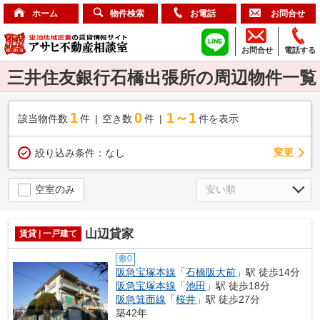
ホーム
物件検索
お電話
お問合せ
お問合せ
電話する
三井住友銀行石橋出張所の周辺物件一覧
1
0
1～1
該当物件数
件
空き数
件
件を表示
変更
絞り込み条件：
なし
空室のみ
山辺貸家
賃貸 | 一戸建て
敷0
阪急宝塚本線
「
石橋阪大前
」駅 徒歩14分
阪急宝塚本線
「
池田
」駅 徒歩18分
阪急箕面線
「
桜井
」駅 徒歩27分
築42年