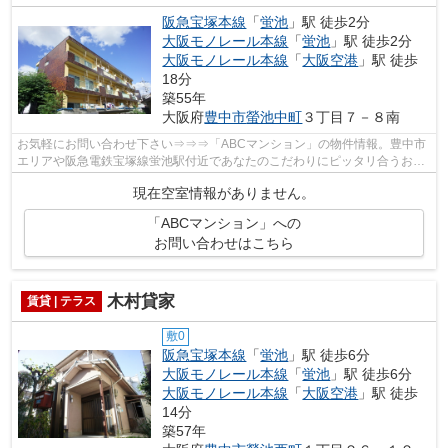
阪急宝塚本線
「
蛍池
」駅 徒歩2分
大阪モノレール本線
「
蛍池
」駅 徒歩2分
大阪モノレール本線
「
大阪空港
」駅 徒歩
18分
築55年
大阪府
豊中市
螢池中町
３丁目７－８南
お気軽にお問い合わせ下さい⇒⇒⇒「ABCマンション」の物件情報。豊中市
エリアや阪急電鉄宝塚線蛍池駅付近であなたのこだわりにピッタリ合うお部
屋を探しませんか。弊社が全力でサポート...
現在空室情報がありません。
「ABCマンション」への
お問い合わせはこちら
木村貸家
賃貸 | テラス
敷0
阪急宝塚本線
「
蛍池
」駅 徒歩6分
大阪モノレール本線
「
蛍池
」駅 徒歩6分
大阪モノレール本線
「
大阪空港
」駅 徒歩
14分
築57年