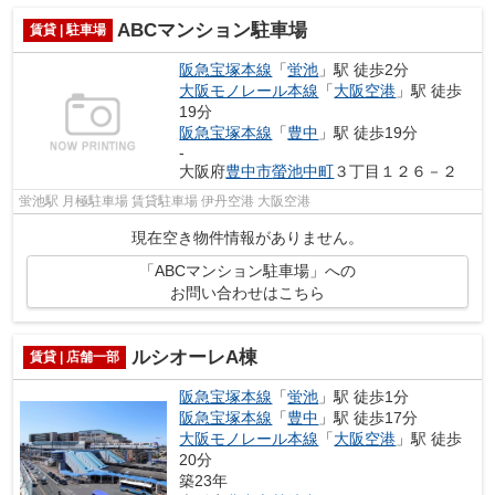
ABCマンション駐車場
賃貸 | 駐車場
阪急宝塚本線
「
蛍池
」駅 徒歩2分
大阪モノレール本線
「
大阪空港
」駅 徒歩
19分
阪急宝塚本線
「
豊中
」駅 徒歩19分
-
大阪府
豊中市
螢池中町
３丁目１２６－２
蛍池駅 月極駐車場 賃貸駐車場 伊丹空港 大阪空港
現在空き物件情報がありません。
「ABCマンション駐車場」への
お問い合わせはこちら
ルシオーレA棟
賃貸 | 店舗一部
阪急宝塚本線
「
蛍池
」駅 徒歩1分
阪急宝塚本線
「
豊中
」駅 徒歩17分
大阪モノレール本線
「
大阪空港
」駅 徒歩
20分
築23年