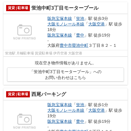
蛍池中町3丁目モータープール
賃貸 | 駐車場
阪急宝塚本線
「
蛍池
」駅 徒歩3分
大阪モノレール本線
「
大阪空港
」駅 徒歩
18分
阪急宝塚本線
「
豊中
」駅 徒歩19分
-
大阪府
豊中市
螢池中町
３丁目８２－１
蛍池駅 月極駐車場 賃貸駐車場 伊丹空港 大阪空港
現在空き物件情報がありません。
「蛍池中町3丁目モータープール」への
お問い合わせはこちら
西尾パーキング
賃貸 | 駐車場
阪急宝塚本線
「
蛍池
」駅 徒歩1分
大阪モノレール本線
「
大阪空港
」駅 徒歩
19分
阪急宝塚本線
「
豊中
」駅 徒歩19分
-