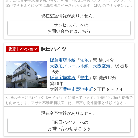
近くには豊中螢池郵便局があり、利用するのにもおススメです。ラクラク洗
濯ができるように室内に洗濯機スペースがあります。1Kなのでキッチンも快
適で楽しくお料理もできてオススメで...
現在空室情報がありません。
「サンヒルズ」への
お問い合わせはこちら
麻田ハイツ
賃貸 | マンション
阪急宝塚本線
「
蛍池
」駅 徒歩4分
大阪モノレール本線
「
大阪空港
」駅 徒歩
16分
阪急宝塚本線
「
豊中
」駅 徒歩17分
築36年
大阪府
豊中市
螢池中町
２丁目８－２４
BigBoy蛍ヶ池店(ビッグボーイ)が近くに建っています。距離も270mと徒歩で
も向かえます。アサヒ不動産相談室には、豊富な物件情報と信頼できるスタ
ッフが揃っています。まずは06-6845-2...
現在空室情報がありません。
「麻田ハイツ」への
お問い合わせはこちら