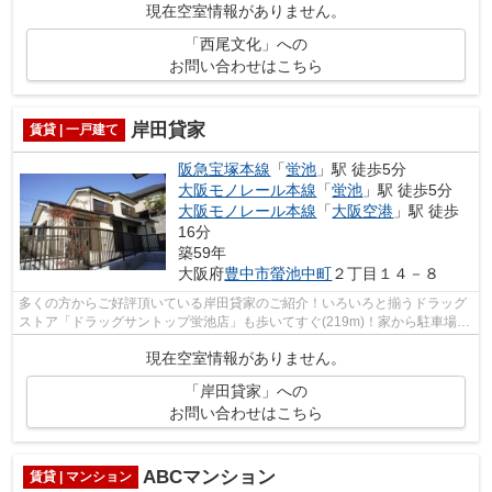
現在空室情報がありません。
「西尾文化」への
お問い合わせはこちら
岸田貸家
賃貸 | 一戸建て
阪急宝塚本線
「
蛍池
」駅 徒歩5分
大阪モノレール本線
「
蛍池
」駅 徒歩5分
大阪モノレール本線
「
大阪空港
」駅 徒歩
16分
築59年
大阪府
豊中市
螢池中町
２丁目１４－８
多くの方からご好評頂いている岸田貸家のご紹介！いろいろと揃うドラッグ
ストア「ドラッグサントップ蛍池店」も歩いてすぐ(219m)！家から駐車場ま
での距離は80mです！気持ち良い陽射し...
現在空室情報がありません。
「岸田貸家」への
お問い合わせはこちら
ABCマンション
賃貸 | マンション