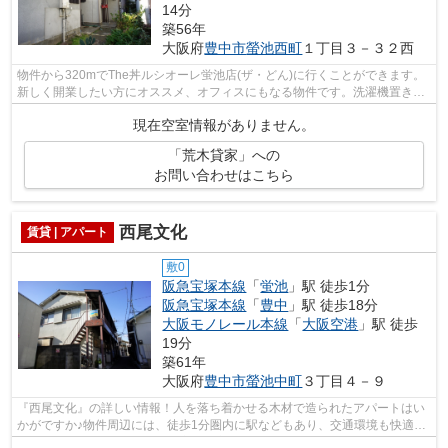
14分
築56年
大阪府
豊中市
螢池西町
１丁目３－３２西
物件から320mでThe丼ルシオーレ蛍池店(ザ・どん)に行くことができます。
新しく開業したい方にオススメ、オフィスにもなる物件です。洗濯機置き場
がありますので毎日の洗濯がしやすくな...
現在空室情報がありません。
「荒木貸家」への
お問い合わせはこちら
西尾文化
賃貸 | アパート
敷0
阪急宝塚本線
「
蛍池
」駅 徒歩1分
阪急宝塚本線
「
豊中
」駅 徒歩18分
大阪モノレール本線
「
大阪空港
」駅 徒歩
19分
築61年
大阪府
豊中市
螢池中町
３丁目４－９
『西尾文化』の詳しい情報！人を落ち着かせる木材で造られたアパートはい
かがですか♪物件周辺には、徒歩1分圏内に駅などもあり、交通環境も快適で
す♪全体的にマンションに比べ家賃が安...