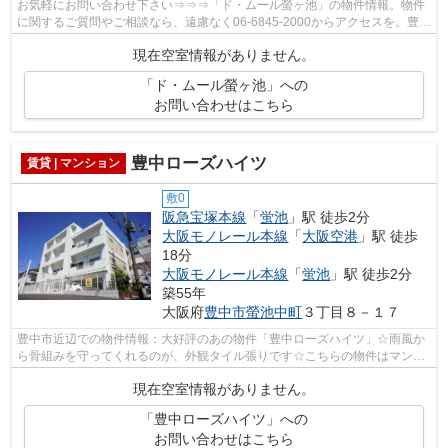
お気軽にお問い合わせ下さい⇒⇒⇒「ド・ムール螢ヶ池」の物件情報。物件
に関するご質問やご相談なら、遠慮なく06-6845-2000からアクセスを。豊中
市での物件選びなら阪急電鉄宝塚線蛍池駅...
現在空室情報がありません。
「ド・ムール螢ヶ池」への
お問い合わせはこちら
豊中ローズハイツ
賃貸 | マンション
敷0
阪急宝塚本線
「
蛍池
」駅 徒歩2分
大阪モノレール本線
「
大阪空港
」駅 徒歩
18分
大阪モノレール本線
「
蛍池
」駅 徒歩2分
築55年
大阪府
豊中市
螢池中町
３丁目８－１７
豊中市近辺での物件情報：大好評のあの物件「豊中ローズハイツ」☆雨風か
ら骨組みを守ってくれるのが、外観タイル張りです☆こちらの物件はマンシ
ョンです☆徒歩2分で駅にアクセスできる...
現在空室情報がありません。
「豊中ローズハイツ」への
お問い合わせはこちら