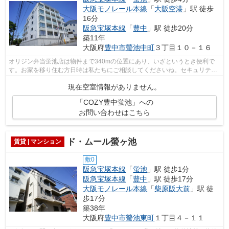
大阪モノレール本線
「
大阪空港
」駅 徒歩
16分
阪急宝塚本線
「
豊中
」駅 徒歩20分
築11年
大阪府
豊中市
螢池中町
３丁目１０－１６
オリジン弁当蛍池店は物件まで340mの位置にあり、いざというとき便利で
す。お家を移り住む方日時は私たちにご相談してくださいね。セキュリティ
設備がしっかりしているマンション物件...
現在空室情報がありません。
「COZY豊中蛍池」への
お問い合わせはこちら
ド・ムール螢ヶ池
賃貸 | マンション
敷0
阪急宝塚本線
「
蛍池
」駅 徒歩1分
阪急宝塚本線
「
豊中
」駅 徒歩17分
大阪モノレール本線
「
柴原阪大前
」駅 徒
歩17分
築38年
大阪府
豊中市
螢池東町
１丁目４－１１