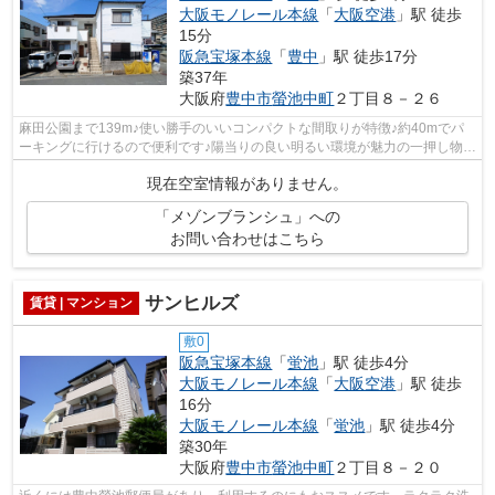
大阪モノレール本線
「
大阪空港
」駅 徒歩
15分
阪急宝塚本線
「
豊中
」駅 徒歩17分
築37年
大阪府
豊中市
螢池中町
２丁目８－２６
麻田公園まで139m♪使い勝手のいいコンパクトな間取りが特徴♪約40mでパ
ーキングに行けるので便利です♪陽当りの良い明るい環境が魅力の一押し物件
です♪アサヒ不動産相談室へのご連絡なら...
現在空室情報がありません。
「メゾンブランシュ」への
お問い合わせはこちら
サンヒルズ
賃貸 | マンション
敷0
阪急宝塚本線
「
蛍池
」駅 徒歩4分
大阪モノレール本線
「
大阪空港
」駅 徒歩
16分
大阪モノレール本線
「
蛍池
」駅 徒歩4分
築30年
大阪府
豊中市
螢池中町
２丁目８－２０