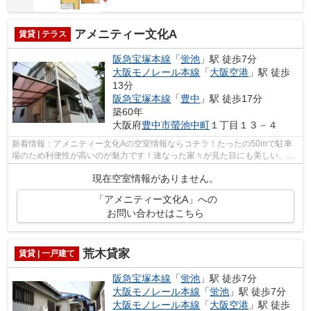
アメニティー文化A
賃貸 | テラス
阪急宝塚本線
「
蛍池
」駅 徒歩7分
大阪モノレール本線
「
大阪空港
」駅 徒歩
13分
阪急宝塚本線
「
豊中
」駅 徒歩17分
築60年
大阪府
豊中市
螢池中町
１丁目１３－４
新着情報：アメニティー文化Aの空室情報ならコチラ！たったの50mで駐車
場のため利便性が高いのが魅力です！連なった家々が見た目にも美しい、テ
ラスハウスの物件になります！駅まで徒...
現在空室情報がありません。
「アメニティー文化A」への
お問い合わせはこちら
荒木貸家
賃貸 | 一戸建て
阪急宝塚本線
「
蛍池
」駅 徒歩7分
大阪モノレール本線
「
蛍池
」駅 徒歩7分
大阪モノレール本線
「
大阪空港
」駅 徒歩