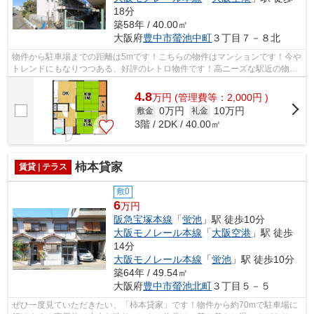
18分
築58年 / 40.00㎡
大阪府
豊中市
螢池中町
３丁目７－８北
物件から駐車場までの距離は5mです！こちらの物件はマンションです！今や
トレンドにもなりつつある、好評のレトロ物件です！高ニーズな駅近の物件
で、徒歩2分で駅に行くことができます...
4.8
万
円
(管理費等：2,000円 )
0万円
10万円
敷金
礼金
3階 / 2DK / 40.00㎡
柿本貸家
賃貸 | テラス
敷0
6
万円
阪急宝塚本線
「
蛍池
」駅 徒歩10分
大阪モノレール本線
「
大阪空港
」駅 徒歩
14分
大阪モノレール本線
「
蛍池
」駅 徒歩10分
築64年 / 49.54㎡
大阪府
豊中市
螢池北町
３丁目５－５
ぜひ一度見ていただきたい、「柿本貸家」です！物件から約70mで駐車場に