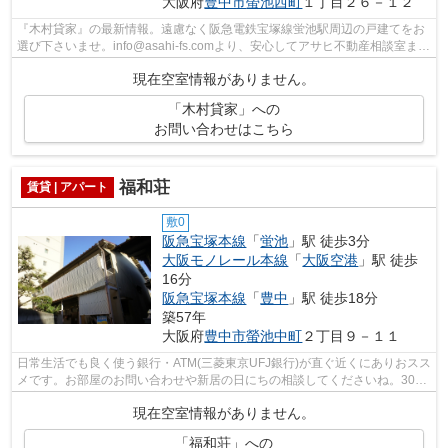
大阪府
豊中市
螢池西町
１丁目２６－１２
『木村貸家』の最新情報。遠慮なく阪急電鉄宝塚線蛍池駅周辺の戸建てをお
選び下さいませ。info@asahi-fs.comより、安心してアサヒ不動産相談室まで
ご要望をお申し付け下さい。
現在空室情報がありません。
「木村貸家」への
お問い合わせはこちら
福和荘
賃貸 | アパート
敷0
阪急宝塚本線
「
蛍池
」駅 徒歩3分
大阪モノレール本線
「
大阪空港
」駅 徒歩
16分
阪急宝塚本線
「
豊中
」駅 徒歩18分
築57年
大阪府
豊中市
螢池中町
２丁目９－１１
日常生活でも良く使う銀行・ATM(三菱東京UFJ銀行)が直ぐ近くにありおスス
メです。お部屋のお問い合わせや新居の日にちの相談してくださいね。30㎡
の広さがあり、とても快適。木造建築...
現在空室情報がありません。
「福和荘」への