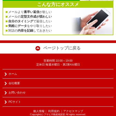
こんな方にオススメ
メールより
素早い返信
が欲しい
メールの
定型文作成が煩わしい
自分のタイミング
で返信したい
気軽にデータ
をやり取りしたい
対話の
内容を記録
しておきたい
ページトップに戻る
営業時間:10:00～19:00
定休日:毎週水曜日・第2第4火曜日
ホーム
会社概要
お問い合わせ
PCサイト
個人情報
｜
利用規約
｜
アクセスマップ
Copyright(c) アサヒ不動産相談室 All rights reserved.