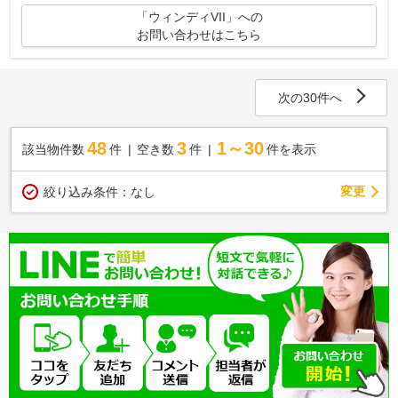
「ウィンディVII」への
お問い合わせはこちら
次の30件へ
48
3
1～30
該当物件数
件
空き数
件
件を表示
変更
絞り込み条件：
なし