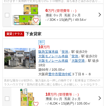
行けます！実用的で丈夫な造りのレトロ物件は、落ち着きと温かみがありま
す！長屋建てとも呼ばれる、隣家と壁を...
6
万
円
(管理費等：- )
0ヶ月
2ヶ月
敷金
礼金
- / 3DK＋1S(納戸) / 49.54㎡
下倉貸家
賃貸 | テラス
敷0
10
万円
阪急宝塚本線
「
蛍池
」駅 徒歩2分
大阪モノレール本線
「
蛍池
」駅 徒歩2分
大阪モノレール本線
「
大阪空港
」駅 徒歩
18分
築66年 / 105.00㎡
大阪府
豊中市
螢池中町
３丁目８－８
良好な陽当りが好評の、魅力溢れる一押しの物件です！駐車場まで35mのテ
ラスハウスです！室内の至る所に感じる懐かしさが嬉しい、レトロなテラス
ハウスです！周辺には、徒歩2分で利用...
10
万
円
(管理費等：- )
0ヶ月
2ヶ月
敷金
礼金
- / 4LDK＋1S(納戸) / 105.00㎡