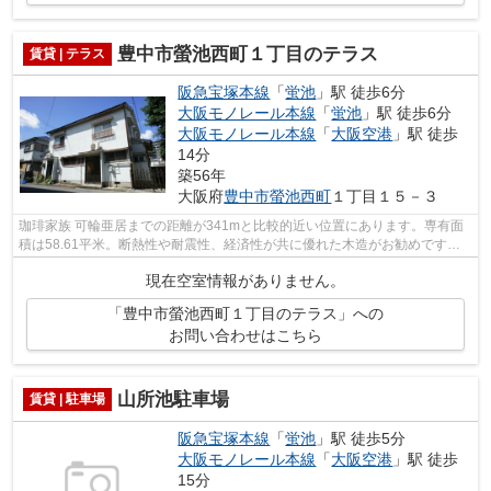
豊中市螢池西町１丁目のテラス
賃貸 | テラス
阪急宝塚本線
「
蛍池
」駅 徒歩6分
大阪モノレール本線
「
蛍池
」駅 徒歩6分
大阪モノレール本線
「
大阪空港
」駅 徒歩
14分
築56年
大阪府
豊中市
螢池西町
１丁目１５－３
珈琲家族 可輪亜居までの距離が341mと比較的近い位置にあります。専有面
積は58.61平米。断熱性や耐震性、経済性が共に優れた木造がお勧めです。
こちらは空き室となっておりますのです...
現在空室情報がありません。
「豊中市螢池西町１丁目のテラス」への
お問い合わせはこちら
山所池駐車場
賃貸 | 駐車場
阪急宝塚本線
「
蛍池
」駅 徒歩5分
大阪モノレール本線
「
大阪空港
」駅 徒歩
15分