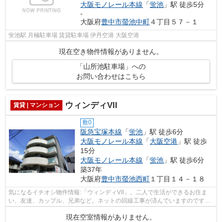
大阪モノレール本線
「
蛍池
」駅 徒歩5分
-
大阪府
豊中市
螢池中町
４丁目５７－１
蛍池駅 月極駐車場 賃貸駐車場 伊丹空港 大阪空港
現在空き物件情報がありません。
「山所池駐車場」への
お問い合わせはこちら
ウィンディVII
賃貸 | マンション
敷0
阪急宝塚本線
「
蛍池
」駅 徒歩6分
大阪モノレール本線
「
大阪空港
」駅 徒歩
15分
大阪モノレール本線
「
蛍池
」駅 徒歩6分
築37年
大阪府
豊中市
螢池西町
１丁目１４－１８
気になるイチオシ物件情報:「ウィンディVII」。二人で生活ができるお住ま
い、友達、カップル、兄弟など。ネットの回線工事が済んでいますのですぐ
にパソコンが使えます。お家を移り住...
現在空室情報がありません。