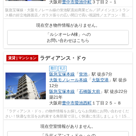
大阪府
豊中市
螢池中町
３丁目２－１
阪急宝塚線・大阪モノレール線の蛍池駅直結商業ビル／1Fメインエントラン
ス横の好立地路面店／ガラス張りの広い間口で高い視認性／エアコン・照
明・専用トイレ付きの現在、菓子販売店...
現在空き物件情報がありません。
「ルシオーレA棟」への
お問い合わせはこちら
ラディアンス・ドゥ
賃貸 | マンション
敷0
礼0
阪急宝塚本線
「
蛍池
」駅 徒歩7分
大阪モノレール本線
「
大阪空港
」駅 徒歩
12分
阪急宝塚本線
「
石橋阪大前
」駅 徒歩22分
築21年
大阪府
豊中市
螢池西町
１丁目２５－８
「ラディアンス・ドゥ」の物件情報をお探しならお気軽にお問い合わせくだ
さい！快適な生活をお約束する角部屋で涼しく快適に生活しましょう！1SK
は広々収納を兼ね備えたお部屋です♪RC...
現在空室情報がありません。
「ラディアンス・ドゥ」への