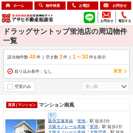
ホーム
物件検索
お電話
お問合せ
お問合せ
電話する
ドラッグサントップ蛍池店の周辺物件
一覧
48
3
1～30
該当物件数
件
空き数
件
件を表示
変更
絞り込み条件：
なし
空室のみ
マンション南風
賃貸 | マンション
敷0
阪急宝塚本線
「
蛍池
」駅 徒歩2分
大阪モノレール本線
「
蛍池
」駅 徒歩2分
大阪モノレール本線
「
大阪空港
」駅 徒歩