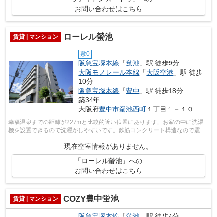
お問い合わせはこちら
ローレル螢池
賃貸 | マンション
敷0
阪急宝塚本線
「
蛍池
」駅 徒歩9分
大阪モノレール本線
「
大阪空港
」駅 徒歩
10分
阪急宝塚本線
「
豊中
」駅 徒歩18分
築34年
大阪府
豊中市
螢池西町
１丁目１－１０
幸福温泉までの距離が227mと比較的近い位置にあります。お家の中に洗濯
機を設置できるので洗濯がしやすいです。鉄筋コンクリート構造なので震災
や火災の際にも信頼性があります。単身...
現在空室情報がありません。
「ローレル螢池」への
お問い合わせはこちら
COZY豊中蛍池
賃貸 | マンション
阪急宝塚本線
「
蛍池
」駅 徒歩4分