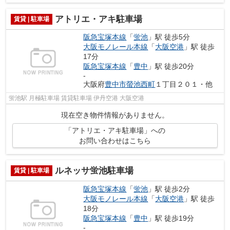
アトリエ・アキ駐車場
賃貸 | 駐車場
阪急宝塚本線
「
蛍池
」駅 徒歩5分
大阪モノレール本線
「
大阪空港
」駅 徒歩
17分
阪急宝塚本線
「
豊中
」駅 徒歩20分
-
大阪府
豊中市
螢池西町
１丁目２０１・他
蛍池駅 月極駐車場 賃貸駐車場 伊丹空港 大阪空港
現在空き物件情報がありません。
「アトリエ・アキ駐車場」への
お問い合わせはこちら
ルネッサ蛍池駐車場
賃貸 | 駐車場
阪急宝塚本線
「
蛍池
」駅 徒歩2分
大阪モノレール本線
「
大阪空港
」駅 徒歩
18分
阪急宝塚本線
「
豊中
」駅 徒歩19分
-