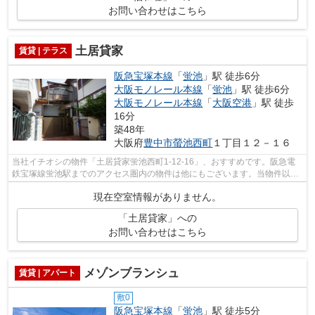
お問い合わせはこちら
土居貸家
賃貸 | テラス
阪急宝塚本線
「
蛍池
」駅 徒歩6分
大阪モノレール本線
「
蛍池
」駅 徒歩6分
大阪モノレール本線
「
大阪空港
」駅 徒歩
16分
築48年
大阪府
豊中市
螢池西町
１丁目１２－１６
当社イチオシの物件「土居貸家蛍池西町1-12-16」、おすすめです。阪急電
鉄宝塚線蛍池駅までのアクセス圏内の物件は他にもございます。当物件以外
にも気になる物件がありましたらお気軽...
現在空室情報がありません。
「土居貸家」への
お問い合わせはこちら
メゾンブランシュ
賃貸 | アパート
敷0
阪急宝塚本線
「
蛍池
」駅 徒歩5分