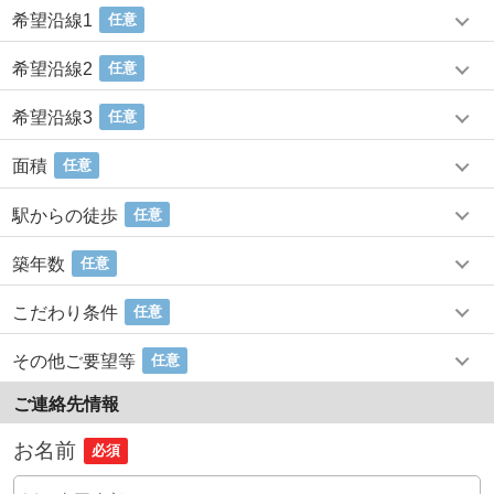
希望沿線1
任意
希望沿線2
任意
希望沿線3
任意
面積
任意
駅からの徒歩
任意
築年数
任意
こだわり条件
任意
その他ご要望等
任意
ご連絡先情報
お名前
必須