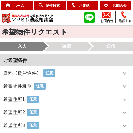
ホーム
物件検索
お電話
お問合せ
お問合せ
電話する
希望物件リクエスト
入力
確認
送信
ご希望条件
賃料【賃貸物件】
任意
希望物件種別
任意
希望住所1
任意
希望住所2
任意
希望住所3
任意