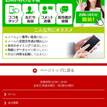
こんな方にオススメ
メールより
素早い返信
が欲しい
メールの
定型文作成が煩わしい
自分のタイミング
で返信したい
気軽にデータ
をやり取りしたい
対話の
内容を記録
しておきたい
ページトップに戻る
営業時間:10:00～19:00
定休日:毎週水曜日・第2第4火曜日
ホーム
会社概要