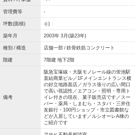
管理費等
-
坪数(面積)
-(-)
築年月
2003年 3月(築23年)
種別 / 構造
店舗一部 / 鉄骨鉄筋コンクリート
階建
7階建 地下2階
阪急宝塚線・大阪モノレール線の蛍池駅
直結商業ビル／1Fメインエントランス横
の好立地路面店／ガラス張りの広い間口
で高い視認性／エアコン・照明・専用ト
備考
イレ付きの現在、菓子販売店です／スー
パー・薬局・しまむら・スタバ・三井住
友銀行・100円ショップ・市立図書館な
どが入居しています／ルシオーレA棟の
ご紹介です
アサヒ不動産相談室