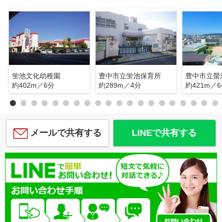
蛍池文化幼稚園
豊中市立蛍池保育所
豊中市立螢
約402m／6分
約289m／4分
約421m／
メールで共有する
LINEで共有する