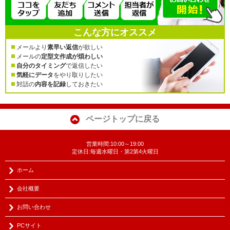
こんな方にオススメ
メールより
素早い返信
が欲しい
メールの
定型文作成が煩わしい
自分のタイミング
で返信したい
気軽にデータ
をやり取りしたい
対話の
内容を記録
しておきたい
ページトップに戻る
営業時間:10:00～19:00
定休日:毎週水曜日・第2第4火曜日
ホーム
会社概要
お問い合わせ
PCサイト