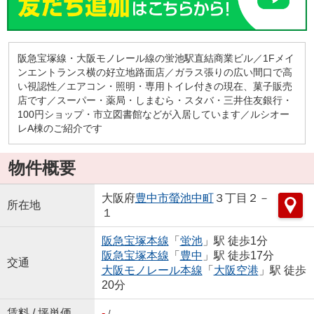
阪急宝塚線・大阪モノレール線の蛍池駅直結商業ビル／1Fメイ
ンエントランス横の好立地路面店／ガラス張りの広い間口で高
い視認性／エアコン・照明・専用トイレ付きの現在、菓子販売
店です／スーパー・薬局・しまむら・スタバ・三井住友銀行・
100円ショップ・市立図書館などが入居しています／ルシオー
レA棟のご紹介です
物件概要
大阪府
豊中市
螢池中町
３丁目２－
所在地
１
阪急宝塚本線
「
蛍池
」駅 徒歩1分
阪急宝塚本線
「
豊中
」駅 徒歩17分
交通
大阪モノレール本線
「
大阪空港
」駅 徒歩
20分
賃料 / 坪単価
-
/ -