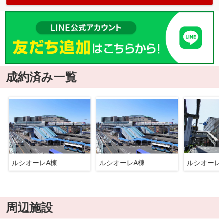
成約済み一覧
ルシオーレA棟
ルシオーレA棟
ルシオー
周辺施設