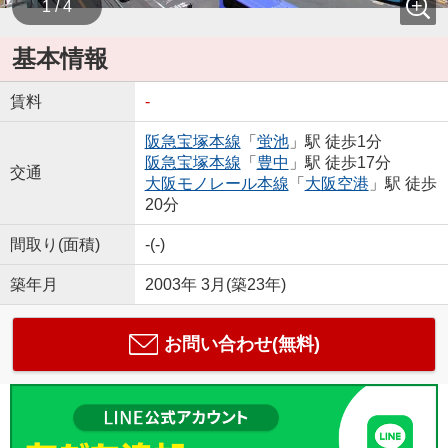
1 / 4
基本情報
賃料
-
阪急宝塚本線
「
蛍池
」駅 徒歩1分
阪急宝塚本線
「
豊中
」駅 徒歩17分
交通
大阪モノレール本線
「
大阪空港
」駅 徒歩
20分
間取り(面積)
-(-)
築年月
2003年 3月(築23年)
お問い合わせ(無料)