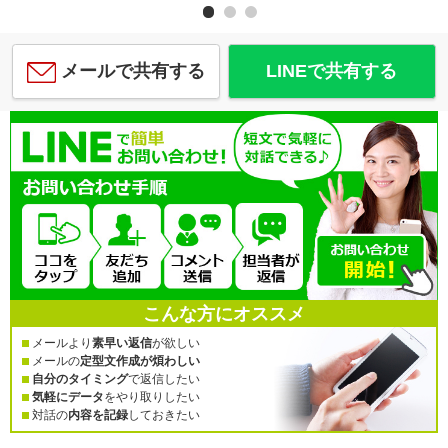
メールで共有する
LINEで共有する
こんな方にオススメ
メールより
素早い返信
が欲しい
メールの
定型文作成が煩わしい
自分のタイミング
で返信したい
気軽にデータ
をやり取りしたい
対話の
内容を記録
しておきたい