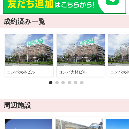
成約済み一覧
コンパ大林ビル
コンパ大林ビル
コンパ大
周辺施設