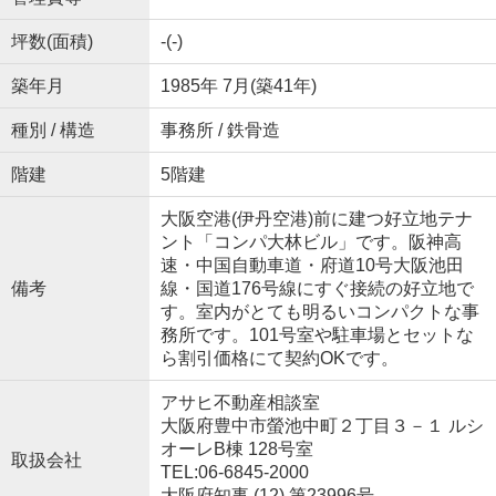
坪数(面積)
-(-)
築年月
1985年 7月(築41年)
種別 / 構造
事務所 / 鉄骨造
階建
5階建
大阪空港(伊丹空港)前に建つ好立地テナ
ント「コンパ大林ビル」です。阪神高
速・中国自動車道・府道10号大阪池田
備考
線・国道176号線にすぐ接続の好立地で
す。室内がとても明るいコンパクトな事
務所です。101号室や駐車場とセットな
ら割引価格にて契約OKです。
アサヒ不動産相談室
大阪府豊中市螢池中町２丁目３－１ ルシ
オーレB棟 128号室
取扱会社
TEL:06-6845-2000
大阪府知事 (12) 第23996号