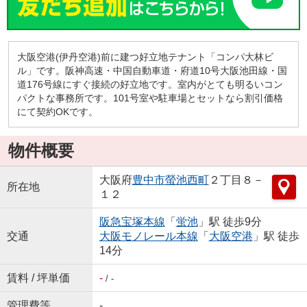
大阪空港(伊丹空港)前に建つ好立地テナント「コンパ大林ビ
ル」です。阪神高速・中国自動車道・府道10号大阪池田線・国
道176号線にすぐ接続の好立地です。室内がとても明るいコン
パクトな事務所です。101号室や駐車場とセットなら割引価格
にて契約OKです。
物件概要
大阪府
豊中市
螢池西町
２丁目８－
所在地
１２
阪急宝塚本線
「
蛍池
」駅 徒歩9分
交通
大阪モノレール本線
「
大阪空港
」駅 徒歩
14分
賃料 / 坪単価
-
/ -
管理費等
-