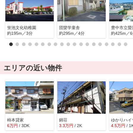
蛍池文化幼稚園
団欒学童舎
豊中市立螢
約195m／3分
約295m／4分
約425m／
エリアの近い物件
柿本貸家
錦荘
ゆかりハイ
6
万
円
/ 3DK
3.3
万
円
/ 2K
4.5
万
円
/ 1