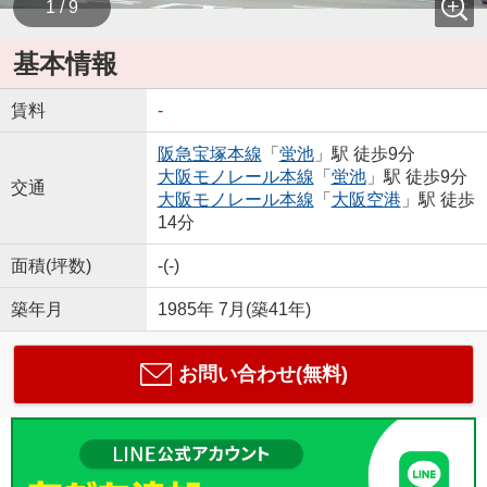
1 / 9
基本情報
賃料
-
阪急宝塚本線
「
蛍池
」駅 徒歩9分
大阪モノレール本線
「
蛍池
」駅 徒歩9分
交通
大阪モノレール本線
「
大阪空港
」駅 徒歩
14分
面積(坪数)
-(-)
築年月
1985年 7月(築41年)
お問い合わせ(無料)