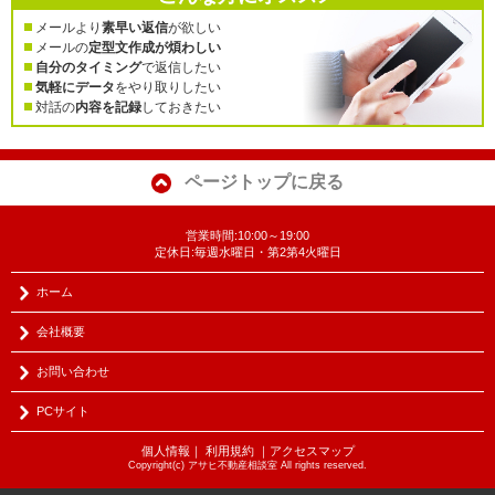
メールより
素早い返信
が欲しい
メールの
定型文作成が煩わしい
自分のタイミング
で返信したい
気軽にデータ
をやり取りしたい
対話の
内容を記録
しておきたい
ページトップに戻る
営業時間:10:00～19:00
定休日:毎週水曜日・第2第4火曜日
ホーム
会社概要
お問い合わせ
PCサイト
個人情報
｜
利用規約
｜
アクセスマップ
Copyright(c) アサヒ不動産相談室 All rights reserved.