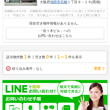
大阪府
池田市
石橋
１丁目９－１９(西側)
石橋駅わずか2分、石橋駅前の商店街(石橋サンロード)に面した1F好立地テナ
ント「丹波ビル」です。目の前はスーパー&薬局です。大きな間口が魅力で
す。残置物の看板設備&天井エ...
現在空き物件情報がありません。
「佐々木ビル」への
お問い合わせはこちら
1
0
1～1
該当物件数
件
空き数
件
件を表示
変更
絞り込み条件：
なし