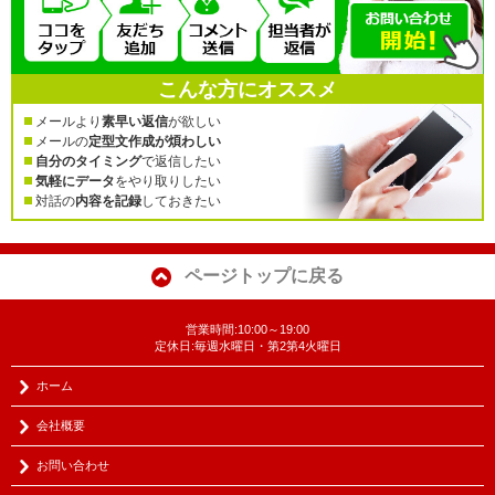
こんな方にオススメ
メールより
素早い返信
が欲しい
メールの
定型文作成が煩わしい
自分のタイミング
で返信したい
気軽にデータ
をやり取りしたい
対話の
内容を記録
しておきたい
ページトップに戻る
営業時間:10:00～19:00
定休日:毎週水曜日・第2第4火曜日
ホーム
会社概要
お問い合わせ