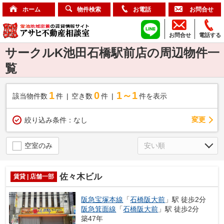
ホーム
物件検索
お電話
お問合せ
お問合せ
電話する
サークルK池田石橋駅前店の周辺物件一
覧
1
0
1～1
該当物件数
件
空き数
件
件を表示
変更
絞り込み条件：
なし
空室のみ
佐々木ビル
賃貸 | 店舗一部
阪急宝塚本線
「
石橋阪大前
」駅 徒歩2分
阪急箕面線
「
石橋阪大前
」駅 徒歩2分
築47年