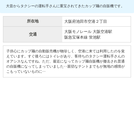
大昔からタクシーの運転手さんに重宝されてきたカップ麺の自販機です。
所在地
大阪府池田市空港２丁目
大阪モノレール 大阪空港駅
交通
阪急宝塚本線 蛍池駅
子供心にカップ麺の自動販売機が物珍しく、空港に来ては利用したのを覚
えています。すぐ後ろにはトイレがあり、客待ちのタクシー運転手さんの
オアシスなんですね。ただ、最近になってカップ麺自販機が撤去され普通
の自販機になってしまっていました‥親切なテントまでもが無地の感情が
こもっていないものに‥