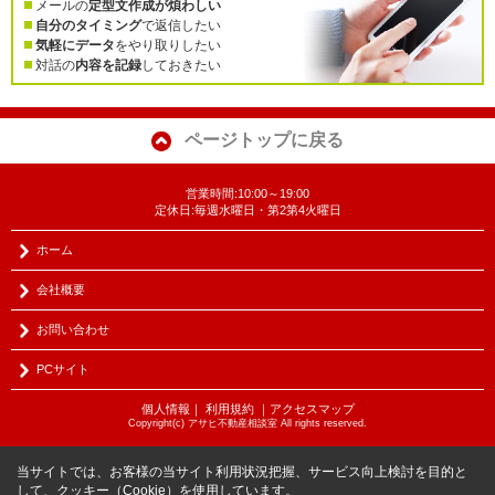
メールの
定型文作成が煩わしい
自分のタイミング
で返信したい
気軽にデータ
をやり取りしたい
対話の
内容を記録
しておきたい
ページトップに戻る
営業時間:10:00～19:00
定休日:毎週水曜日・第2第4火曜日
ホーム
会社概要
お問い合わせ
PCサイト
個人情報
｜
利用規約
｜
アクセスマップ
Copyright(c) アサヒ不動産相談室 All rights reserved.
当サイトでは、お客様の当サイト利用状況把握、サービス向上検討を目的と
して、クッキー（Cookie）を使用しています。