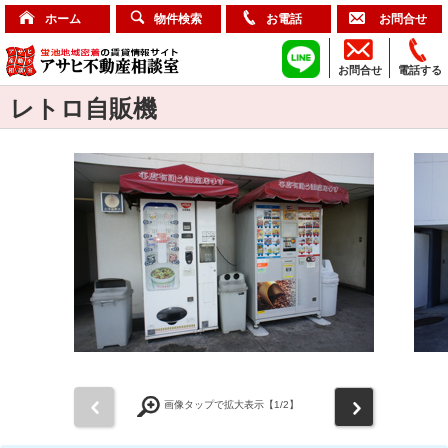
ホーム
物件検索
お電話
お問合せ
お問合せ
電話する
レトロ自販機
前
次
画像タップで拡大表示【
1
/2】