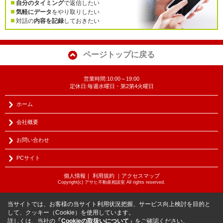
自分のタイミング
で返信したい
気軽にデータ
をやり取りしたい
対話の
内容を記録
しておきたい
ページトップに戻る
営業時間:10:00～19:00
定休日:毎週水曜日・第2第4火曜日
ホーム
会社概要
お問い合わせ
PCサイト
個人情報
｜
利用規約
｜
アクセスマップ
Copyright(c) アサヒ不動産相談室 All rights reserved.
当サイトでは、お客様の当サイト利用状況把握、サービス向上検討を目的と
して、クッキー（Cookie）を使用しています。
詳しくは、当社の
「Cookieの取扱いについて」
をご確認ください。