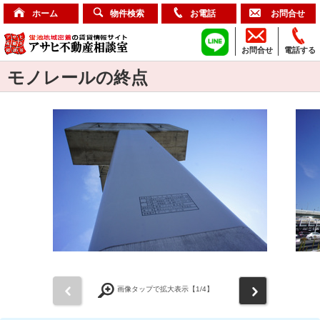
ホーム
物件検索
お電話
お問合せ
お問合せ
電話する
モノレールの終点
前
次
画像タップで拡大表示【
1
/4】