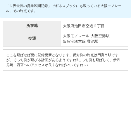
「世界最長の営業区間記録」でギネスブックにも載っている大阪モノレー
ル。その終点です。
所在地
大阪府池田市空港２丁目
大阪モノレール 大阪空港駅
交通
阪急宝塚本線 蛍池駅
ここを延ばせば更に記録更新となります。反対側の終点は門真市駅です
が、そっち側が延びる計画があるようですね!!こっち側も延ばして、伊丹・
尼崎・西宮へのアクセスが良くなればいいですね～♪