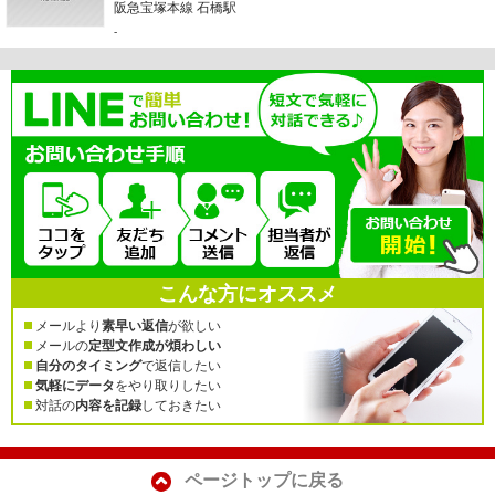
阪急宝塚本線 石橋駅
-
こんな方にオススメ
メールより
素早い返信
が欲しい
メールの
定型文作成が煩わしい
自分のタイミング
で返信したい
気軽にデータ
をやり取りしたい
対話の
内容を記録
しておきたい
ページトップに戻る