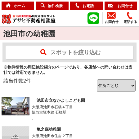
ホーム
物件検索
お電話
お問合せ
お問合せ
電話する
池田市の幼稚園
スポットを絞り込む
※物件情報の周辺施設紹介のページであり、各店舗への問い合わせは当
社では対応できません。
該当件数
2
件
池田市立なかよしこども園
大阪府池田市石橋４丁目
阪急宝塚本線 石橋駅
-
亀之森幼稚園
大阪府池田市住吉２丁目