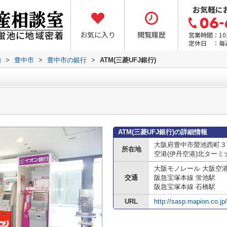
お気軽に
お気に入り
閲覧履歴
営業時間：10:0
定休日 ：毎
内
>
豊中市
>
豊中市の銀行
>
ATM(三菱UFJ銀行)
ATM(三菱UFJ銀行)の詳細情報
大阪府豊中市螢池西町３
所在地
空港(伊丹空港)北ターミ
大阪モノレール 大阪空
交通
阪急宝塚本線 蛍池駅
阪急宝塚本線 石橋駅
URL
http://sasp.mapion.co.j