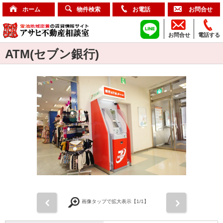
ホーム
物件検索
お電話
お問合せ
お問合せ
電話する
ATM(セブン銀行)
前
次
画像タップで拡大表示【
1
/1】