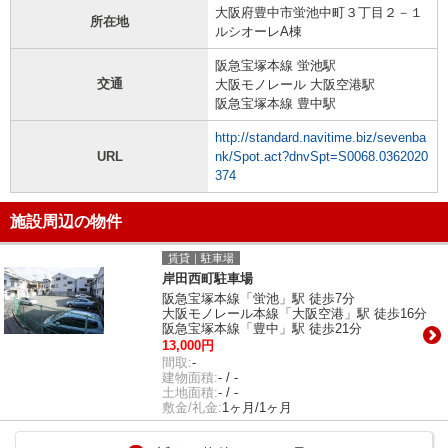
大阪府豊中市蛍池中町３丁目２－１
所在地
ルシオーレA棟
阪急宝塚本線 蛍池駅
交通
大阪モノレール 大阪空港駅
阪急宝塚本線 豊中駅
http://standard.navitime.biz/sevenba
URL
nk/Spot.act?dnvSpt=S0068.0362020
374
施設周辺の物件
賃貸｜駐車場
岸田西町駐車場
阪急宝塚本線「蛍池」駅 徒歩7分
大阪モノレール本線「大阪空港」駅 徒歩16分
阪急宝塚本線「豊中」駅 徒歩21分
13,000円
間取:
-
建物面積:
- / -
土地面積:
- / -
敷金/礼金:
1ヶ月/1ヶ月