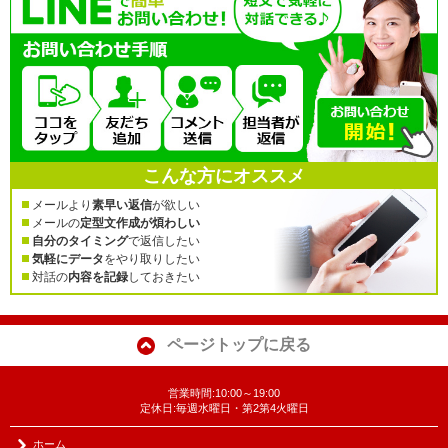
こんな方にオススメ
メールより
素早い返信
が欲しい
メールの
定型文作成が煩わしい
自分のタイミング
で返信したい
気軽にデータ
をやり取りしたい
対話の
内容を記録
しておきたい
ページトップに戻る
営業時間:10:00～19:00
定休日:毎週水曜日・第2第4火曜日
ホーム