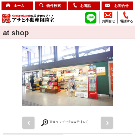
ホーム
物件検索
お電話
お問合せ
お問合せ
電話する
at shop
前
次
画像タップで拡大表示【
1
/1】