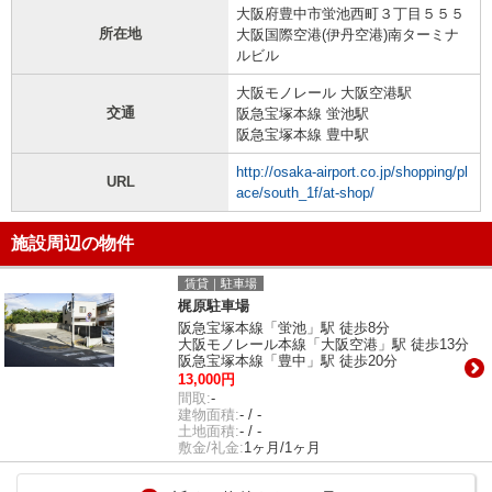
大阪府豊中市蛍池西町３丁目５５５
所在地
大阪国際空港(伊丹空港)南ターミナ
ルビル
大阪モノレール 大阪空港駅
交通
阪急宝塚本線 蛍池駅
阪急宝塚本線 豊中駅
http://osaka-airport.co.jp/shopping/pl
URL
ace/south_1f/at-shop/
施設周辺の物件
賃貸｜駐車場
梶原駐車場
阪急宝塚本線「蛍池」駅 徒歩8分
大阪モノレール本線「大阪空港」駅 徒歩13分
阪急宝塚本線「豊中」駅 徒歩20分
13,000円
間取:
-
建物面積:
- / -
土地面積:
- / -
敷金/礼金:
1ヶ月/1ヶ月