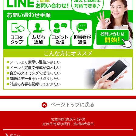
こんな方にオススメ
メールより
素早い返信
が欲しい
メールの
定型文作成が煩わしい
自分のタイミング
で返信したい
気軽にデータ
をやり取りしたい
対話の
内容を記録
しておきたい
ページトップに戻る
営業時間:10:00～19:00
定休日:毎週水曜日・第2第4火曜日
ホーム