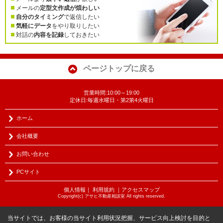
メールの
定型文作成が煩わしい
自分のタイミング
で返信したい
気軽にデータ
をやり取りしたい
対話の
内容を記録
しておきたい
ページトップに戻る
営業時間:10:00～19:00
定休日:毎週水曜日・第2第4火曜日
ホーム
会社概要
お問い合わせ
PCサイト
個人情報
｜
利用規約
｜
アクセスマップ
Copyright(c) アサヒ不動産相談室 All rights reserved.
当サイトでは、お客様の当サイト利用状況把握、サービス向上検討を目的と