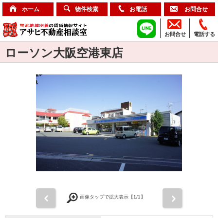
ホーム
物件検索
お電話
お問合せ
お問合せ
電話する
ローソン大阪空港東店
前
次
画像タップで拡大表示【
1
/1】