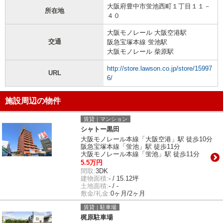
大阪府豊中市蛍池西町１丁目１１－
所在地
４０
大阪モノレール 大阪空港駅
交通
阪急宝塚本線 蛍池駅
大阪モノレール 柴原駅
http://store.lawson.co.jp/store/15997
URL
6/
施設周辺の物件
賃貸｜マンション
シャトー黒田
大阪モノレール本線「大阪空港」駅 徒歩10分
阪急宝塚本線「蛍池」駅 徒歩11分
大阪モノレール本線「蛍池」駅 徒歩11分
5.5万円
間取:
3DK
建物面積:
- / 15.12坪
土地面積:
- / -
敷金/礼金:
0ヶ月/2ヶ月
賃貸｜駐車場
梶原駐車場