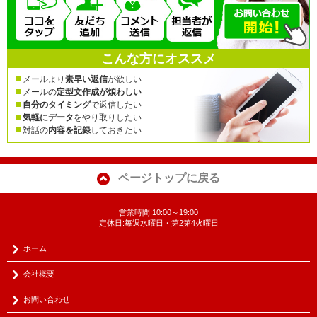
こんな方にオススメ
メールより
素早い返信
が欲しい
メールの
定型文作成が煩わしい
自分のタイミング
で返信したい
気軽にデータ
をやり取りしたい
対話の
内容を記録
しておきたい
ページトップに戻る
営業時間:10:00～19:00
定休日:毎週水曜日・第2第4火曜日
ホーム
会社概要
お問い合わせ