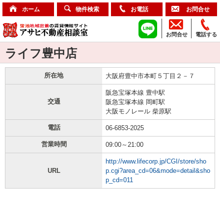
ホーム
物件検索
お電話
お問合せ
お問合せ
電話する
ライフ豊中店
所在地
大阪府豊中市本町５丁目２－７
阪急宝塚本線 豊中駅
交通
阪急宝塚本線 岡町駅
大阪モノレール 柴原駅
電話
06-6853-2025
営業時間
09:00～21:00
http://www.lifecorp.jp/CGI/store/sho
URL
p.cgi?area_cd=06&mode=detail&sho
p_cd=011