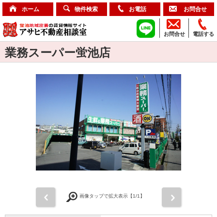
ホーム
物件検索
お電話
お問合せ
お問合せ
電話する
業務スーパー蛍池店
前
次
画像タップで拡大表示【
1
/1】