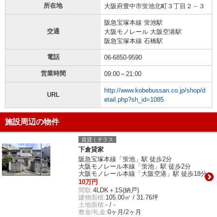
所在地
大阪府豊中市蛍池北町３丁目２－３
阪急宝塚本線 蛍池駅
交通
大阪モノレール 大阪空港駅
阪急宝塚本線 石橋駅
電話
06-6850-9590
営業時間
09:00～21:00
http://www.kobebussan.co.jp/shop/d
URL
etail.php?sh_id=1085
施設周辺の物件
賃貸｜テラス
下倉貸家
阪急宝塚本線「蛍池」駅 徒歩2分
大阪モノレール本線「蛍池」駅 徒歩2分
大阪モノレール本線「大阪空港」駅 徒歩18分
10万円
間取:
4LDK＋1S(納戸)
建物面積:
105.00㎡ / 31.76坪
土地面積:
- / -
敷金/礼金:
0ヶ月/2ヶ月