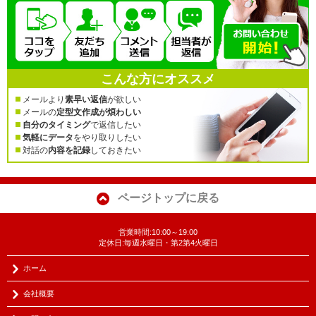
こんな方にオススメ
メールより
素早い返信
が欲しい
メールの
定型文作成が煩わしい
自分のタイミング
で返信したい
気軽にデータ
をやり取りしたい
対話の
内容を記録
しておきたい
ページトップに戻る
営業時間:10:00～19:00
定休日:毎週水曜日・第2第4火曜日
ホーム
会社概要