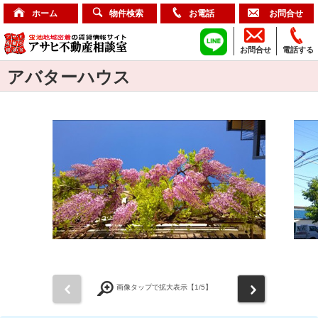
ホーム
物件検索
お電話
お問合せ
お問合せ
電話する
アバターハウス
前
次
画像タップで拡大表示【
1
/5】