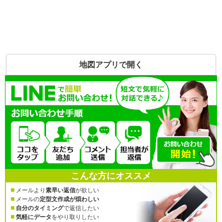
地図アプリで開く
こんな方にオススメ
メールより
素早い返信
が欲しい
メールの
定型文作成が煩わしい
自分のタイミング
で返信したい
気軽にデータ
をやり取りしたい