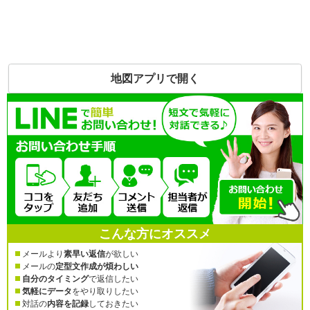
地図アプリで開く
こんな方にオススメ
メールより
素早い返信
が欲しい
メールの
定型文作成が煩わしい
自分のタイミング
で返信したい
気軽にデータ
をやり取りしたい
対話の
内容を記録
しておきたい