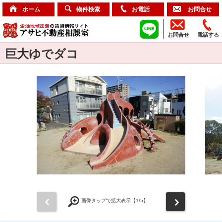
ホーム
物件検索
お電話
お問合せ
お問合せ
電話する
巨大ゆでダコ
前
次
画像タップで拡大表示【
1
/5】