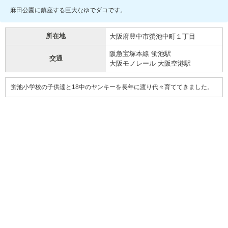
麻田公園に鎮座する巨大なゆでダコです。
所在地
大阪府豊中市螢池中町１丁目
阪急宝塚本線 蛍池駅
交通
大阪モノレール 大阪空港駅
蛍池小学校の子供達と18中のヤンキーを長年に渡り代々育ててきました。