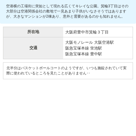
空港横の工場街に突如として現れる広くてキレイな公園。箕輪3丁目はその
大部分は空港関係会社の敷地で一見あまり子供がいなさそうではあります
が、大きなマンションが2棟あり、意外と需要があるのかも知れません。
所在地
大阪府豊中市箕輪３丁目
大阪モノレール 大阪空港駅
交通
阪急宝塚本線 蛍池駅
阪急宝塚本線 豊中駅
北半分はバスケットボールコートのようですが、いつも施錠されていて実
際に使われているところを見たことがありません‥