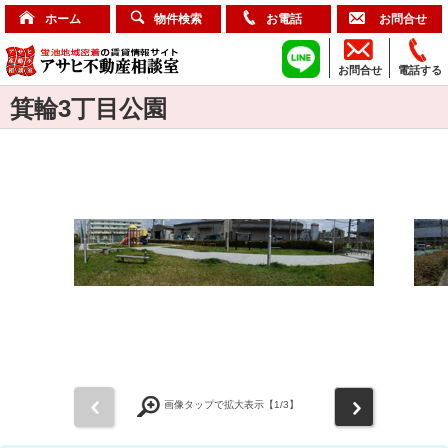
ホーム
物件検索
お電話
お問合せ
お問合せ
電話する
箕輪3丁目公園
前
次
画像タップで拡大表示【
1
/3】