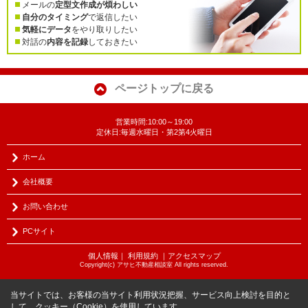
メールの
定型文作成が煩わしい
自分のタイミング
で返信したい
気軽にデータ
をやり取りしたい
対話の
内容を記録
しておきたい
ページトップに戻る
営業時間:10:00～19:00
定休日:毎週水曜日・第2第4火曜日
ホーム
会社概要
お問い合わせ
PCサイト
個人情報
｜
利用規約
｜
アクセスマップ
Copyright(c) アサヒ不動産相談室 All rights reserved.
当サイトでは、お客様の当サイト利用状況把握、サービス向上検討を目的と
して、クッキー（Cookie）を使用しています。