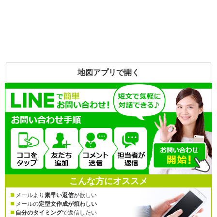
地図アプリで開く
こんな方にオススメ
メールより
素早い返信
が欲しい
メールの
定型文作成が煩わしい
自分のタイミング
で返信したい