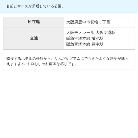
名前とサイズが矛盾している公園。
所在地
大阪府豊中市箕輪３丁目
大阪モノレール 大阪空港駅
交通
阪急宝塚本線 蛍池駅
阪急宝塚本線 豊中駅
隣接するホテルの外観から、なんだかグアムにでもきたような錯覚が味わ
えますよ♪レトロおしゃれ南国な感じです。