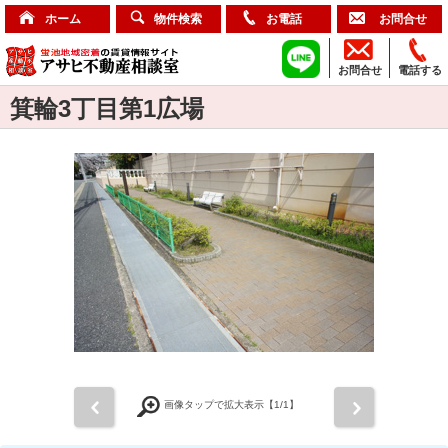
ホーム
物件検索
お電話
お問合せ
お問合せ
電話する
箕輪3丁目第1広場
前
次
画像タップで拡大表示【
1
/1】