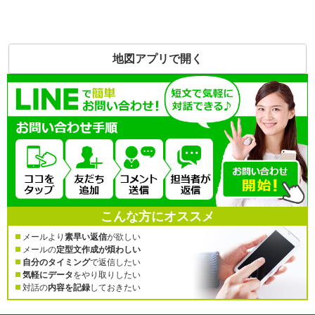
地図アプリで開く
こんな方にオススメ
メールより
素早い返信
が欲しい
メールの
定型文作成が煩わしい
自分のタイミング
で返信したい
気軽にデータ
をやり取りしたい
対話の
内容を記録
しておきたい