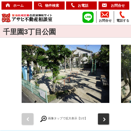
ホーム
物件検索
お電話
お問合せ
お問合せ
電話する
千里園3丁目公園
前
次
画像タップで拡大表示【
1
/2】