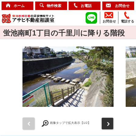
ホーム
物件検索
お電話
お問合せ
お問合せ
電話する
蛍池南町1丁目の千里川に降りる階段
前
次
画像タップで拡大表示【
1
/2】