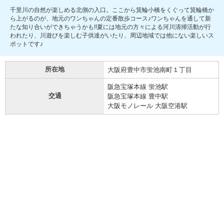
千里川の自然が楽しめる北側の入口。ここから箕輪小橋をくぐって箕輪橋か
ら上がるのが、地元のワンちゃんの定番散歩コース♪ワンちゃんを通して新
たな知り合いができちゃうかも!!夏には地元の方々による河川清掃活動が行
われたり、川遊びを楽しむ子供達がいたり、周辺地域では他にない楽しいス
ポットです♪
所在地
大阪府豊中市蛍池南町１丁目
阪急宝塚本線 蛍池駅
交通
阪急宝塚本線 豊中駅
大阪モノレール 大阪空港駅