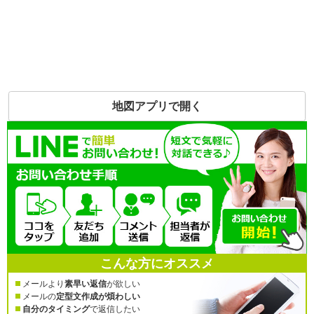
地図アプリで開く
こんな方にオススメ
メールより
素早い返信
が欲しい
メールの
定型文作成が煩わしい
自分のタイミング
で返信したい