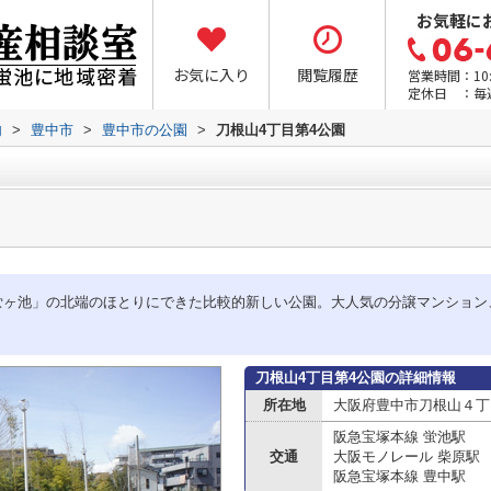
お気軽に
お気に入り
閲覧履歴
営業時間：10:0
定休日 ：毎
内
>
豊中市
>
豊中市の公園
>
刀根山4丁目第4公園
蛍ヶ池」の北端のほとりにできた比較的新しい公園。大人気の分譲マンション
刀根山4丁目第4公園の詳細情報
所在地
大阪府豊中市刀根山４丁
阪急宝塚本線 蛍池駅
交通
大阪モノレール 柴原駅
阪急宝塚本線 豊中駅