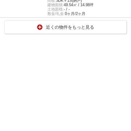
間取:
3DK＋1S(納戸)
建物面積:
49.54㎡ / 14.98坪
土地面積:
- / -
敷金/礼金:
0ヶ月/2ヶ月
近くの物件をもっと見る