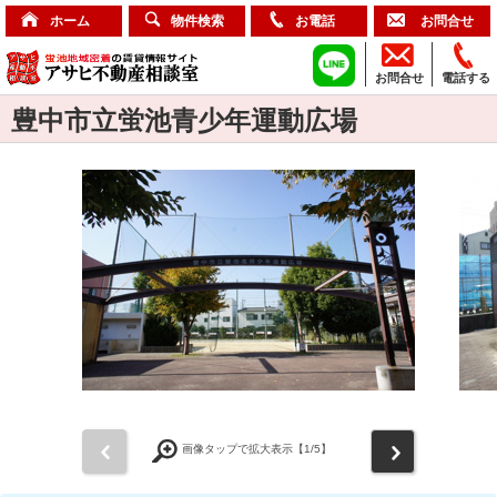
ホーム
物件検索
お電話
お問合せ
お問合せ
電話する
豊中市立蛍池青少年運動広場
前
次
画像タップで拡大表示【
1
/5】