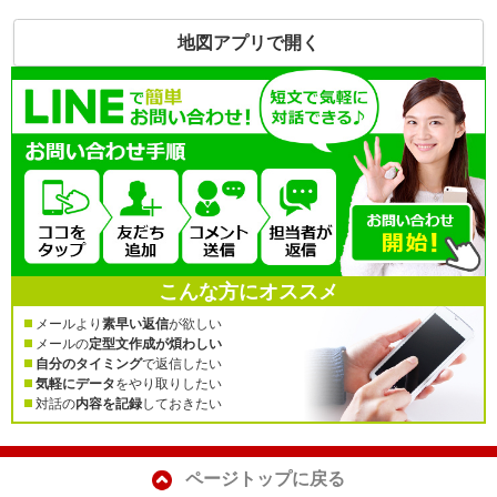
地図アプリで開く
こんな方にオススメ
メールより
素早い返信
が欲しい
メールの
定型文作成が煩わしい
自分のタイミング
で返信したい
気軽にデータ
をやり取りしたい
対話の
内容を記録
しておきたい
ページトップに戻る