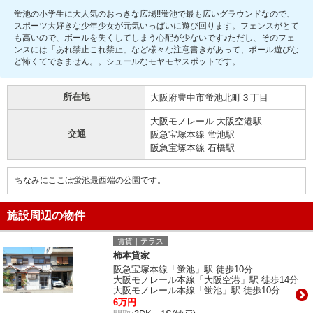
蛍池の小学生に大人気のおっきな広場!!蛍池で最も広いグラウンドなので、
スポーツ大好きな少年少女が元気いっぱいに遊び回ります。フェンスがとて
も高いので、ボールを失くしてしまう心配が少ないです♪ただし、そのフェ
ンスには「あれ禁止これ禁止」など様々な注意書きがあって、ボール遊びな
ど怖くてできません。。シュールなモヤモヤスポットです。
所在地
大阪府豊中市蛍池北町３丁目
大阪モノレール 大阪空港駅
交通
阪急宝塚本線 蛍池駅
阪急宝塚本線 石橋駅
ちなみにここは蛍池最西端の公園です。
施設周辺の物件
賃貸｜テラス
柿本貸家
阪急宝塚本線「蛍池」駅 徒歩10分
大阪モノレール本線「大阪空港」駅 徒歩14分
大阪モノレール本線「蛍池」駅 徒歩10分
6万円