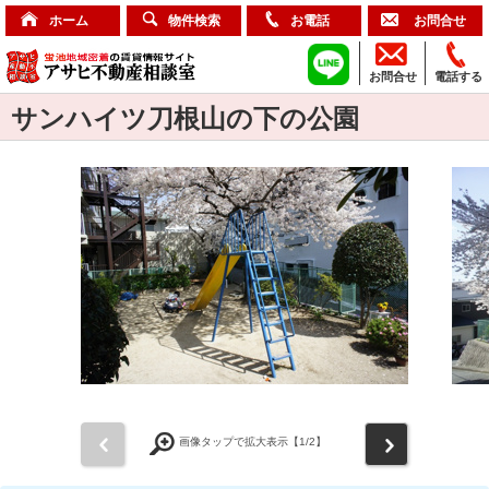
ホーム
物件検索
お電話
お問合せ
お問合せ
電話する
サンハイツ刀根山の下の公園
前
次
画像タップで拡大表示【
1
/2】