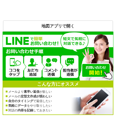
地図アプリで開く
こんな方にオススメ
メールより
素早い返信
が欲しい
メールの
定型文作成が煩わしい
自分のタイミング
で返信したい
気軽にデータ
をやり取りしたい
対話の
内容を記録
しておきたい