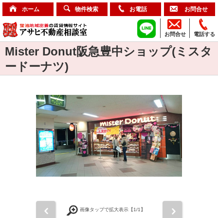
ホーム
物件検索
お電話
お問合せ
お問合せ
電話する
Mister Donut阪急豊中ショップ(ミスタ
ードーナツ)
前
次
画像タップで拡大表示【
1
/1】