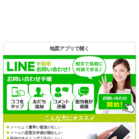
地図アプリで開く
こんな方にオススメ
メールより
素早い返信
が欲しい
メールの
定型文作成が煩わしい
自分のタイミング
で返信したい