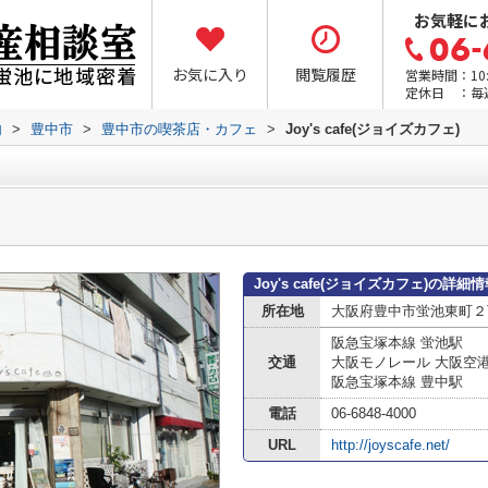
お気軽に
お気に入り
閲覧履歴
営業時間：10:0
定休日 ：毎
内
>
豊中市
>
豊中市の喫茶店・カフェ
>
Joy's cafe(ジョイズカフェ)
Joy's cafe(ジョイズカフェ)の詳細
所在地
大阪府豊中市蛍池東町２
阪急宝塚本線 蛍池駅
交通
大阪モノレール 大阪空
阪急宝塚本線 豊中駅
電話
06-6848-4000
URL
http://joyscafe.net/