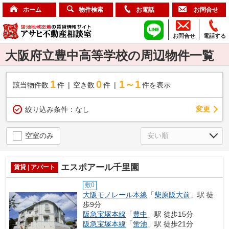
ホーム
物件検索
お電話
お問合せ
お問合せ
電話する
大阪府立豊中高等学校の周辺物件一覧
1
0
1～1
該当物件数
件
空き数
件
件を表示
変更
絞り込み条件：
なし
空室のみ
エスポアール千里園
賃貸 | アパート
敷0
大阪モノレール本線
「
柴原阪大前
」駅 徒
歩9分
阪急宝塚本線
「
豊中
」駅 徒歩15分
阪急宝塚本線
「
蛍池
」駅 徒歩21分