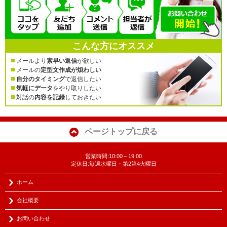
こんな方にオススメ
メールより
素早い返信
が欲しい
メールの
定型文作成が煩わしい
自分のタイミング
で返信したい
気軽にデータ
をやり取りしたい
対話の
内容を記録
しておきたい
ページトップに戻る
営業時間:10:00～19:00
定休日:毎週水曜日・第2第4火曜日
ホーム
会社概要
お問い合わせ