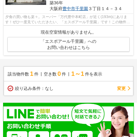
築36年
大阪府
豊中市
千里園
３丁目１４－３４
夕食の買い物も楽々。スーパー「万代豊中本町店」が近く(193m)にありま
す！ぜひ一度見ていただきたい、「エスポアール千里園」です！この物件は
内観も綺麗で設備も充実した、平成2年築...
現在空室情報がありません。
「エスポアール千里園」への
お問い合わせはこちら
1
0
1～1
該当物件数
件
空き数
件
件を表示
変更
絞り込み条件：
なし