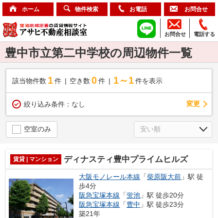
ホーム
物件検索
お電話
お問合せ
お問合せ
電話する
豊中市立第二中学校の周辺物件一覧
1
0
1～1
該当物件数
件
空き数
件
件を表示
変更
絞り込み条件：
なし
空室のみ
ディナスティ豊中プライムヒルズ
賃貸 | マンション
大阪モノレール本線
「
柴原阪大前
」駅 徒
歩4分
阪急宝塚本線
「
蛍池
」駅 徒歩20分
阪急宝塚本線
「
豊中
」駅 徒歩23分
築21年