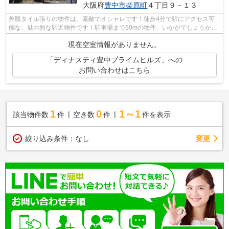
大阪府
豊中市
柴原町
４丁目９－１３
外観タイル張りの物件は、素敵でオシャレです！徒歩4分で駅にアクセス可
能な、魅力的な駅近物件です！駐車場まで50mの物件、いかがでしょうか！
造りとデザインに関して、自信をもって...
現在空室情報がありません。
「ディナスティ豊中プライムヒルズ」への
お問い合わせはこちら
1
0
1～1
該当物件数
件
空き数
件
件を表示
変更
絞り込み条件：
なし