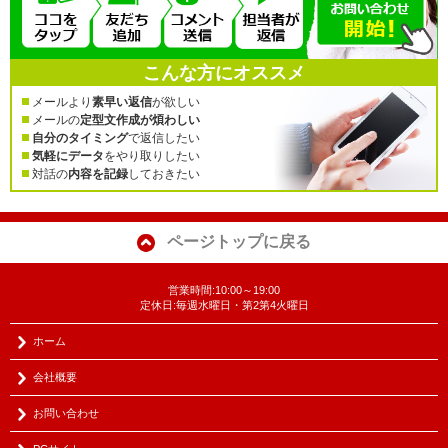
こんな方にオススメ
メールより
素早い返信
が欲しい
メールの
定型文作成が煩わしい
自分のタイミング
で返信したい
気軽にデータ
をやり取りしたい
対話の
内容を記録
しておきたい
ページトップに戻る
営業時間:10:00～19:00
定休日:毎週水曜日・第2第4火曜日
ホーム
会社概要
お問い合わせ