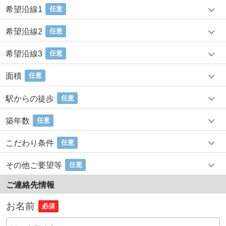
希望沿線1
任意
希望沿線2
任意
希望沿線3
任意
面積
任意
駅からの徒歩
任意
築年数
任意
こだわり条件
任意
その他ご要望等
任意
ご連絡先情報
お名前
必須