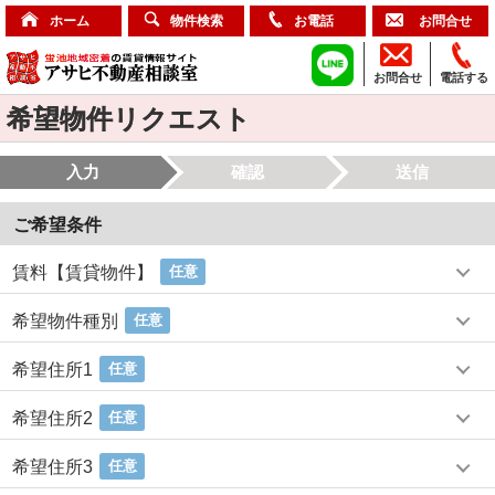
ホーム
物件検索
お電話
お問合せ
お問合せ
電話する
希望物件リクエスト
入力
確認
送信
ご希望条件
賃料【賃貸物件】
任意
希望物件種別
任意
希望住所1
任意
希望住所2
任意
希望住所3
任意