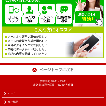
こんな方にオススメ
メールより
素早い返信
が欲しい
メールの
定型文作成が煩わしい
自分のタイミング
で返信したい
気軽にデータ
をやり取りしたい
対話の
内容を記録
しておきたい
ページトップに戻る
営業時間:10:00～19:00
定休日:毎週水曜日・第2第4火曜日
ホーム
会社概要