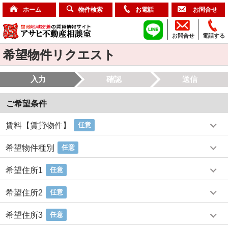
ホーム
物件検索
お電話
お問合せ
お問合せ
電話する
希望物件リクエスト
入力
確認
送信
ご希望条件
賃料【賃貸物件】
任意
希望物件種別
任意
希望住所1
任意
希望住所2
任意
希望住所3
任意