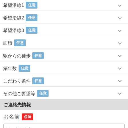
希望沿線1
任意
希望沿線2
任意
希望沿線3
任意
面積
任意
駅からの徒歩
任意
築年数
任意
こだわり条件
任意
その他ご要望等
任意
ご連絡先情報
お名前
必須