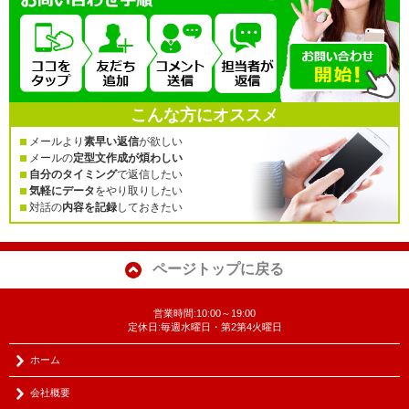
こんな方にオススメ
メールより
素早い返信
が欲しい
メールの
定型文作成が煩わしい
自分のタイミング
で返信したい
気軽にデータ
をやり取りしたい
対話の
内容を記録
しておきたい
ページトップに戻る
営業時間:10:00～19:00
定休日:毎週水曜日・第2第4火曜日
ホーム
会社概要