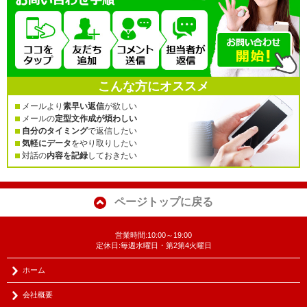
こんな方にオススメ
メールより
素早い返信
が欲しい
メールの
定型文作成が煩わしい
自分のタイミング
で返信したい
気軽にデータ
をやり取りしたい
対話の
内容を記録
しておきたい
ページトップに戻る
営業時間:10:00～19:00
定休日:毎週水曜日・第2第4火曜日
ホーム
会社概要