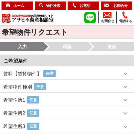
ホーム
物件検索
お電話
お問合せ
お問合せ
電話する
希望物件リクエスト
入力
確認
送信
ご希望条件
賃料【賃貸物件】
任意
希望物件種別
任意
希望住所1
任意
希望住所2
任意
希望住所3
任意