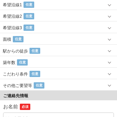
希望沿線1
任意
希望沿線2
任意
希望沿線3
任意
面積
任意
駅からの徒歩
任意
築年数
任意
こだわり条件
任意
その他ご要望等
任意
ご連絡先情報
お名前
必須