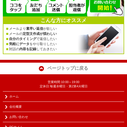
こんな方にオススメ
メールより
素早い返信
が欲しい
メールの
定型文作成が煩わしい
自分のタイミング
で返信したい
気軽にデータ
をやり取りしたい
対話の
内容を記録
しておきたい
ページトップに戻る
営業時間:10:00～19:00
定休日:毎週水曜日・第2第4火曜日
ホーム
会社概要
お問い合わせ