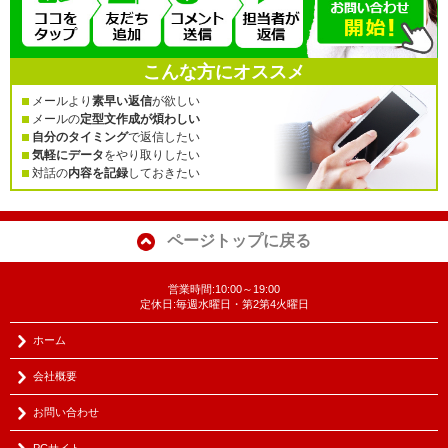
こんな方にオススメ
メールより
素早い返信
が欲しい
メールの
定型文作成が煩わしい
自分のタイミング
で返信したい
気軽にデータ
をやり取りしたい
対話の
内容を記録
しておきたい
ページトップに戻る
営業時間:10:00～19:00
定休日:毎週水曜日・第2第4火曜日
ホーム
会社概要
お問い合わせ