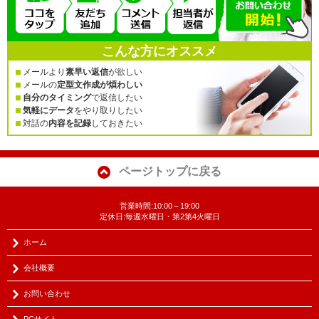
こんな方にオススメ
メールより
素早い返信
が欲しい
メールの
定型文作成が煩わしい
自分のタイミング
で返信したい
気軽にデータ
をやり取りしたい
対話の
内容を記録
しておきたい
ページトップに戻る
営業時間:10:00～19:00
定休日:毎週水曜日・第2第4火曜日
ホーム
会社概要
お問い合わせ