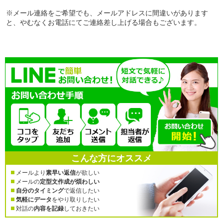
※メール連絡をご希望でも、メールアドレスに間違いがあります
と、やむなくお電話にてご連絡差し上げる場合もございます。
こんな方にオススメ
メールより
素早い返信
が欲しい
メールの
定型文作成が煩わしい
自分のタイミング
で返信したい
気軽にデータ
をやり取りしたい
対話の
内容を記録
しておきたい