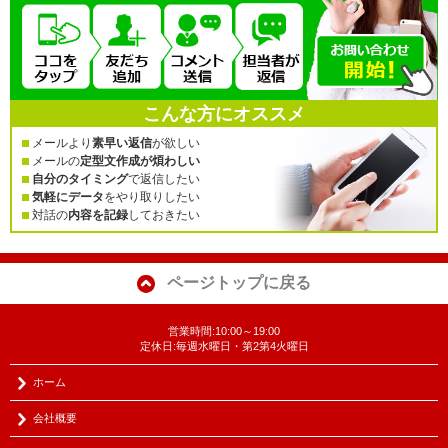
こんな方にオススメ
メールより
素早い返信
が欲しい
メールの
定型文作成が煩わしい
自分のタイミング
で返信したい
気軽にデータ
をやり取りしたい
対話の
内容を記録
しておきたい
ページトップに戻る
営業時間:10:00～19:00
定休日:毎週水曜日・第2第4火曜日
ホーム
会社概要