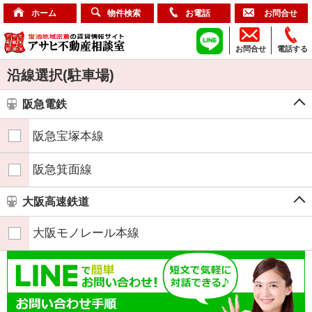
ホーム
物件検索
お電話
お問合せ
お問合せ
電話する
沿線選択(駐車場)
阪急電鉄
阪急宝塚本線
阪急箕面線
大阪高速鉄道
大阪モノレール本線