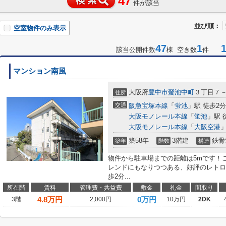
47
件が該当
並び順：
空室物件のみ表示
47
1
1-
該当公開件数
棟 空き数
件
マンション南風
大阪府
豊中市
螢池中町
３丁目７
住所
交通
阪急宝塚本線
「
蛍池
」駅 徒歩2分
大阪モノレール本線
「
蛍池
」駅 
大阪モノレール本線
「
大阪空港
」
築58年
3階建
鉄骨
築年
階数
構造
物件から駐車場までの距離は5mです！
レンドにもなりつつある、好評のレトロ
歩2分...
所在階
賃料
管理費・共益費
敷金
礼金
間取り
4.8
万円
0万円
3階
2,000円
10万円
2DK