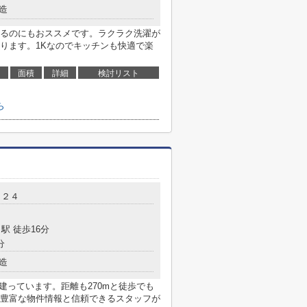
造
るのにもおススメです。ラクラク洗濯が
ります。1Kなのでキッチンも快適で楽
面積
詳細
検討リスト
ら
－２４
駅 徒歩16分
分
造
くに建っています。距離も270mと徒歩でも
豊富な物件情報と信頼できるスタッフが