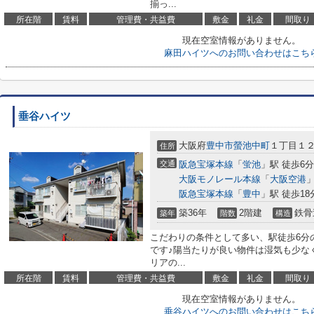
揃っ...
所在階
賃料
管理費・共益費
敷金
礼金
間取り
現在空室情報がありません。
麻田ハイツへのお問い合わせはこち
垂谷ハイツ
大阪府
豊中市
螢池中町
１丁目１
住所
交通
阪急宝塚本線
「
蛍池
」駅 徒歩6分
大阪モノレール本線
「
大阪空港
」
阪急宝塚本線
「
豊中
」駅 徒歩18
築36年
2階建
鉄骨
築年
階数
構造
こだわりの条件として多い、駅徒歩6分
です♪陽当たりが良い物件は湿気も少な
リアの...
所在階
賃料
管理費・共益費
敷金
礼金
間取り
現在空室情報がありません。
垂谷ハイツへのお問い合わせはこち