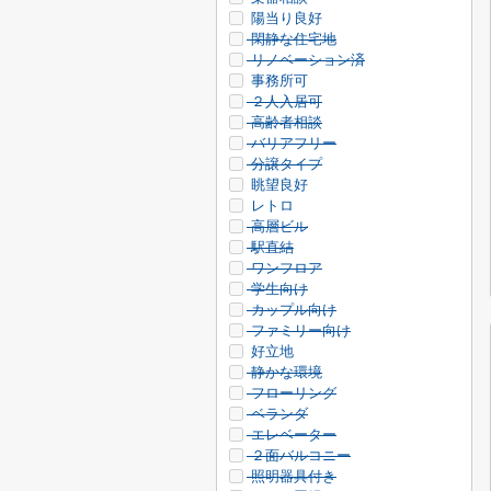
陽当り良好
閑静な住宅地
リノベーション済
事務所可
２人入居可
高齢者相談
バリアフリー
分譲タイプ
眺望良好
レトロ
高層ビル
駅直結
ワンフロア
学生向け
カップル向け
ファミリー向け
好立地
静かな環境
フローリング
ベランダ
エレベーター
２面バルコニー
照明器具付き