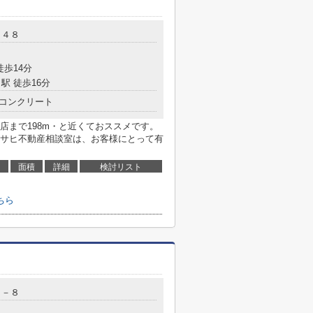
－４８
徒歩14分
駅 徒歩16分
コンクリート
店まで198m・と近くておススメです。
サヒ不動産相談室は、お客様にとって有
面積
詳細
検討リスト
ちら
５－８