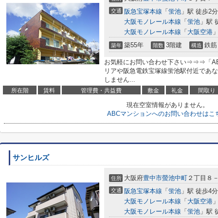
交通
阪急宝塚本線
「
蛍池
」駅 徒歩2分
大阪モノレール本線
「
蛍池
」駅 
大阪モノレール本線
「
大阪空港
」
築55年
3階建
鉄筋
築年
階数
構造
お気軽にお問い合わせ下さい⇒⇒⇒「A
リアや阪急電鉄宝塚線蛍池駅付近であな
しません...
所在階
賃料
管理費・共益費
敷金
礼金
間取り
現在空室情報がありません。
ABCマンションへのお問い合わせはこ
サンヒルズ
大阪府
豊中市
螢池中町
２丁目８
住所
交通
阪急宝塚本線
「
蛍池
」駅 徒歩4分
大阪モノレール本線
「
大阪空港
」
大阪モノレール本線
「
蛍池
」駅 