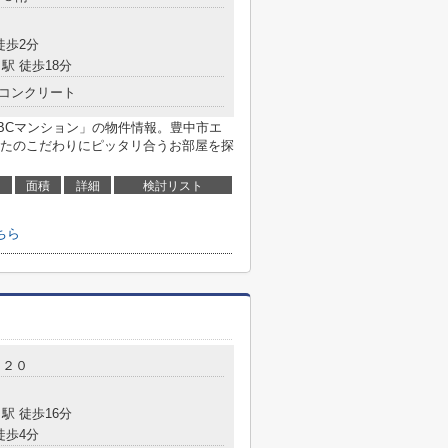
徒歩2分
駅 徒歩18分
コンクリート
BCマンション」の物件情報。豊中市エ
たのこだわりにピッタリ合うお部屋を探
面積
詳細
検討リスト
ちら
－２０
駅 徒歩16分
徒歩4分