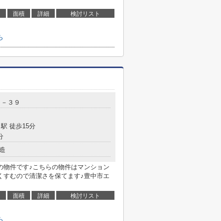
面積
詳細
検討リスト
ら
２－３９
駅 徒歩15分
分
造
の物件です♪こちらの物件はマンション
くすむので清潔さを保てます♪豊中市エ
面積
詳細
検討リスト
ら