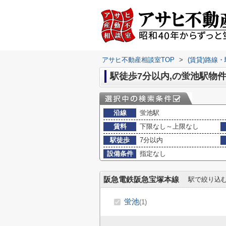
アサヒ不動産相談室TOP
>
(賃貸)路線
駅徒歩7分以内,の蛍池駅物
沿線
蛍池駅
賃料
下限なし～上限なし
駅徒歩
7分以内
設備条件
指定なし
阪急電鉄阪急宝塚本線
駅で絞り込
蛍池
(1)