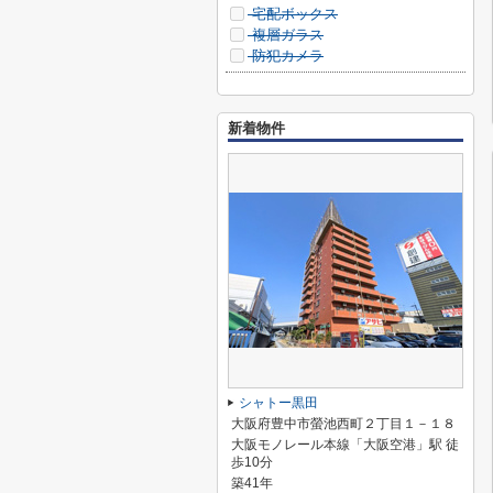
宅配ボックス
複層ガラス
防犯カメラ
新着物件
シャトー黒田
大阪府豊中市螢池西町２丁目１－１８
大阪モノレール本線「大阪空港」駅 徒
歩10分
築41年