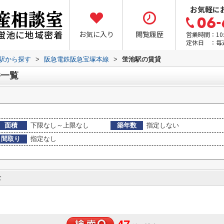
お気軽に
お気に入り
閲覧履歴
営業時間：10:0
定休日 ：毎
・駅から探す
>
阪急電鉄阪急宝塚本線
>
蛍池駅の賃貸
件一覧
面積
下限なし～上限なし
築年数
指定しない
間取り
指定なし
む