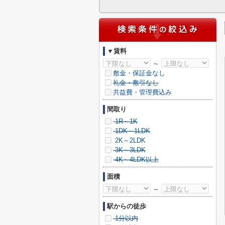
▼賃料
～
敷金・保証金なし
礼金・敷引なし
共益費・管理費込み
間取り
1R～1K
1DK～1LDK
2K～2LDK
3K～3LDK
4K～4LDK以上
面積
～
駅からの徒歩
1分以内