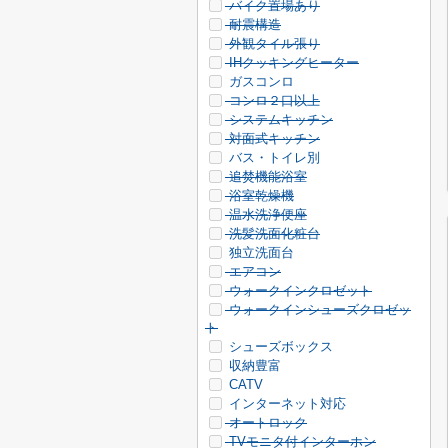
バイク置場あり
耐震構造
外観タイル張り
IHクッキングヒーター
ガスコンロ
コンロ２口以上
システムキッチン
対面式キッチン
バス・トイレ別
追焚機能浴室
浴室乾燥機
温水洗浄便座
洗髪洗面化粧台
独立洗面台
エアコン
ウォークインクロゼット
ウォークインシューズクロゼッ
ト
シューズボックス
収納豊富
CATV
インターネット対応
オートロック
TVモニタ付インターホン