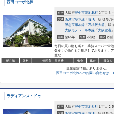
西田コーポ北棟
大阪府
豊中市
螢池北町
２丁目３
住所
交通
阪急宝塚本線
「
蛍池
」駅 徒歩7分
阪急宝塚本線
「
石橋阪大前
」駅 
大阪モノレール本線
「
大阪空港
」
築65年
2階建
鉄筋
築年
階数
構造
毎日の買い物も楽々・業務スーパー蛍池
数多くの物件をご用意しております。ア
益な...
所在階
賃料
管理費・共益費
敷金
礼金
間取り
現在空室情報がありません。
西田コーポ北棟へのお問い合わせはこ
ラディアンス・ドゥ
大阪府
豊中市
螢池西町
１丁目２
住所
交通
阪急宝塚本線
「
蛍池
」駅 徒歩7分