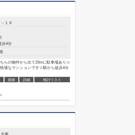
３－１９
分
徒歩4分
造
ちらの物件から出て20mに駐車場あり☆
快適なマンションです☆駅から徒歩4分
面積
詳細
検討リスト
ら
－８南