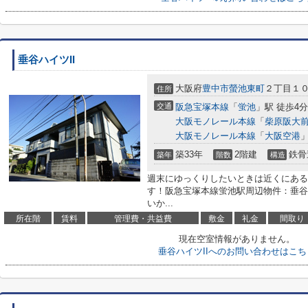
垂谷ハイツII
大阪府
豊中市
螢池東町
２丁目１
住所
交通
阪急宝塚本線
「
蛍池
」駅 徒歩4分
大阪モノレール本線
「
柴原阪大
大阪モノレール本線
「
大阪空港
」
築33年
2階建
鉄骨
築年
階数
構造
週末にゆっくりしたいときは近くにある山
す！阪急宝塚本線蛍池駅周辺物件：垂谷
いか...
所在階
賃料
管理費・共益費
敷金
礼金
間取り
現在空室情報がありません。
垂谷ハイツIIへのお問い合わせはこち