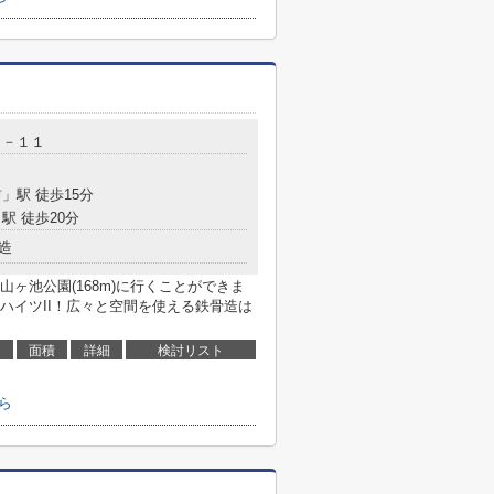
０－１１
前
」駅 徒歩15分
駅 徒歩20分
造
ヶ池公園(168m)に行くことができま
ハイツII！広々と空間を使える鉄骨造は
面積
詳細
検討リスト
ら