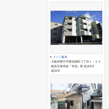
メゾン阪本
大阪府豊中市螢池南町３丁目１－２４
阪急宝塚本線「蛍池」駅 徒歩8分
築30年