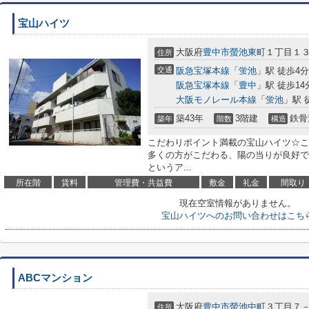
宝山ハイツ
大阪府
豊中市
螢池東町
１丁目１
住所
交通
阪急宝塚本線
「
蛍池
」駅 徒歩4分
阪急宝塚本線
「
豊中
」駅 徒歩14
大阪モノレール本線
「
蛍池
」駅 
築43年
3階建
鉄骨
築年
階数
構造
こだわりポイント満載の宝山ハイツ☆こ
多くの方がこだわる、陽の当りが良好で
というア...
所在階
賃料
管理費・共益費
敷金
礼金
間取り
現在空室情報がありません。
宝山ハイツへのお問い合わせはこち
ABCマンション
大阪府
豊中市
螢池中町
３丁目７
住所