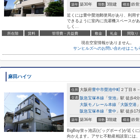
築30年
3階建
鉄骨
築年
階数
構造
近くには豊中螢池郵便局があり、利用す
できるように室内に洗濯機スペースがあ
しく...
所在階
賃料
管理費・共益費
敷金
礼金
間取り
現在空室情報がありません。
サンヒルズへのお問い合わせはこち
麻田ハイツ
大阪府
豊中市
螢池中町
２丁目８
住所
交通
阪急宝塚本線
「
蛍池
」駅 徒歩4分
大阪モノレール本線
「
大阪空港
」
阪急宝塚本線
「
豊中
」駅 徒歩17
築36年
3階建
鉄骨
築年
階数
構造
BigBoy蛍ヶ池店(ビッグボーイ)が近
向かえます。アサヒ不動産相談室には、