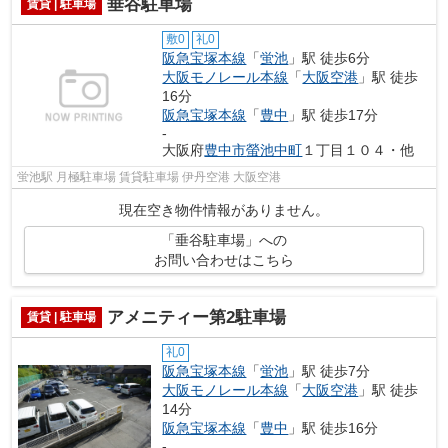
垂谷駐車場
賃貸 | 駐車場
敷0
礼0
阪急宝塚本線
「
蛍池
」駅 徒歩6分
大阪モノレール本線
「
大阪空港
」駅 徒歩
16分
阪急宝塚本線
「
豊中
」駅 徒歩17分
-
大阪府
豊中市
螢池中町
１丁目１０４・他
蛍池駅 月極駐車場 賃貸駐車場 伊丹空港 大阪空港
現在空き物件情報がありません。
「垂谷駐車場」への
お問い合わせはこちら
アメニティー第2駐車場
賃貸 | 駐車場
礼0
阪急宝塚本線
「
蛍池
」駅 徒歩7分
大阪モノレール本線
「
大阪空港
」駅 徒歩
14分
阪急宝塚本線
「
豊中
」駅 徒歩16分
-