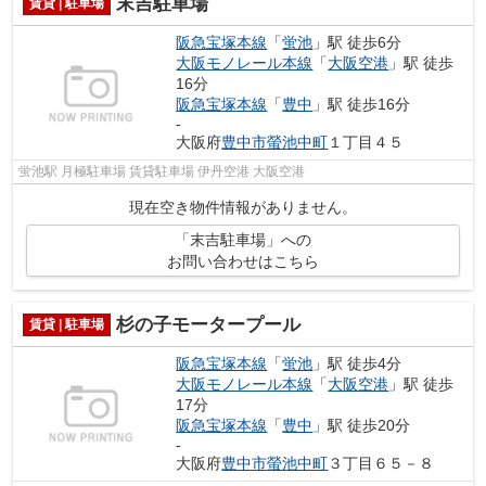
末吉駐車場
賃貸 | 駐車場
阪急宝塚本線
「
蛍池
」駅 徒歩6分
大阪モノレール本線
「
大阪空港
」駅 徒歩
16分
阪急宝塚本線
「
豊中
」駅 徒歩16分
-
大阪府
豊中市
螢池中町
１丁目４５
蛍池駅 月極駐車場 賃貸駐車場 伊丹空港 大阪空港
現在空き物件情報がありません。
「末吉駐車場」への
お問い合わせはこちら
杉の子モータープール
賃貸 | 駐車場
阪急宝塚本線
「
蛍池
」駅 徒歩4分
大阪モノレール本線
「
大阪空港
」駅 徒歩
17分
阪急宝塚本線
「
豊中
」駅 徒歩20分
-
大阪府
豊中市
螢池中町
３丁目６５－８