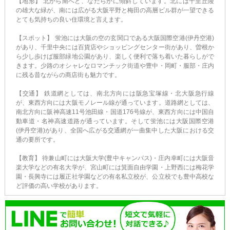
【地形】 北から南へと、なだらかに傾斜しています。北には千里丘陵
の雄大な緑が、南には広がる大阪平野と梅田の高層ビル群が一望できる
とても気持ちの良い住環境と言えます。
【スポット】 蛍池には大阪の空の玄関口である大阪国際空港(伊丹空港)
があり、千里中央には百貨店やショッピングセンター街があり、曽根か
ら少し歩けば服部緑地公園があり、楽しく便利で落ち着いた暮らしがで
きます。少路のオシャレなロマンチック街道や豊中・岡町・服部・庄内
に残る昔ながらの商店街も魅力です。
【交通】 鉄道網としては、南北方向には阪急宝塚線・北大阪急行線
が、東西方向には大阪モノレール線が通っています。道路網としては、
南北方向に阪神高速11号池田線・国道176号線が、東西方向には中国自
動車道・名神高速道路が通っています。そして蛍池には大阪国際空港
(伊丹空港)があり、全国へ広がる交通網が一曲集中した大阪における交
通の要所です。
【教育】 待兼山町には大阪大学(豊中キャンパス)・庄内幸町には大阪音
楽大学などの有名大学が、宮山町には箕面自由学園・上野西には梅花学
園・長興寺には履正社学園などの有名私立校が、公立校でも豊中高校な
ど評価の高い学校があります。