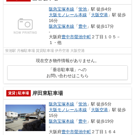
阪急宝塚本線
「
蛍池
」駅 徒歩4分
大阪モノレール本線
「
大阪空港
」駅 徒歩
16分
阪急宝塚本線
「
豊中
」駅 徒歩17分
-
大阪府
豊中市
螢池中町
２丁目１０５－
１・他
蛍池駅 月極駐車場 賃貸駐車場 伊丹空港 大阪空港
現在空き物件情報がありません。
「垂谷駐車場」への
お問い合わせはこちら
岸田東駐車場
賃貸 | 駐車場
阪急宝塚本線
「
蛍池
」駅 徒歩5分
大阪モノレール本線
「
大阪空港
」駅 徒歩
15分
阪急宝塚本線
「
豊中
」駅 徒歩19分
-
大阪府
豊中市
螢池中町
２丁目１６４