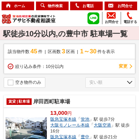
ホーム
物件検索
お電話
お問合せ
お問合せ
電話する
駅徒歩10分以内,の豊中市 駐車場一覧
45
3
1～30
該当物件数
件
区画数
区画
件を表示
変更
絞り込み条件：
10分以内
空き物件のみ
岸田西町駐車場
賃貸 | 駐車場
13,000
円
阪急宝塚本線
「
蛍池
」駅 徒歩7分
大阪モノレール本線
「
大阪空港
」駅 徒歩
16分
阪急宝塚本線
「
豊中
」駅 徒歩21分