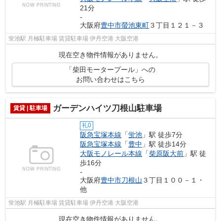
21分
-
大阪府
豊中市
螢池東町
３丁目１２１－３
蛍池駅 月極駐車場 賃貸駐車場 伊丹空港 大阪空港
現在空き物件情報がありません。
「柴田モータープール」への
お問い合わせはこちら
ガーデンハイツ刀根山駐車場
賃貸 | 駐車場
礼0
阪急宝塚本線
「
蛍池
」駅 徒歩7分
阪急宝塚本線
「
豊中
」駅 徒歩14分
大阪モノレール本線
「
柴原阪大前
」駅 徒
歩16分
-
大阪府
豊中市
刀根山
３丁目１００－１・
他
蛍池駅 月極駐車場 賃貸駐車場 伊丹空港 大阪空港
現在空き物件情報がありません。