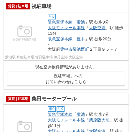
祝駐車場
賃貸 | 駐車場
礼0
阪急宝塚本線
「
蛍池
」駅 徒歩9分
大阪モノレール本線
「
大阪空港
」駅 徒歩
13分
阪急宝塚本線
「
豊中
」駅 徒歩20分
-
大阪府
豊中市
螢池西町
２丁目９５－７
蛍池駅 月極駐車場 賃貸駐車場 伊丹空港 大阪空港
現在空き物件情報がありません。
「祝駐車場」への
お問い合わせはこちら
柴田モータープール
賃貸 | 駐車場
敷0
礼0
阪急宝塚本線
「
蛍池
」駅 徒歩7分
大阪モノレール本線
「
柴原阪大前
」駅 徒
歩11分
大阪モノレール本線
「
大阪空港
」駅 徒歩