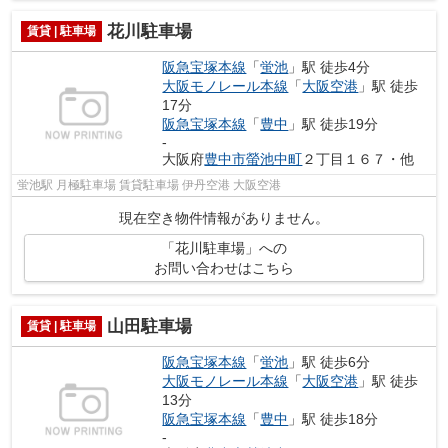
花川駐車場
賃貸 | 駐車場
阪急宝塚本線
「
蛍池
」駅 徒歩4分
大阪モノレール本線
「
大阪空港
」駅 徒歩
17分
阪急宝塚本線
「
豊中
」駅 徒歩19分
-
大阪府
豊中市
螢池中町
２丁目１６７・他
蛍池駅 月極駐車場 賃貸駐車場 伊丹空港 大阪空港
現在空き物件情報がありません。
「花川駐車場」への
お問い合わせはこちら
山田駐車場
賃貸 | 駐車場
阪急宝塚本線
「
蛍池
」駅 徒歩6分
大阪モノレール本線
「
大阪空港
」駅 徒歩
13分
阪急宝塚本線
「
豊中
」駅 徒歩18分
-