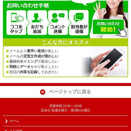
こんな方にオススメ
メールより
素早い返信
が欲しい
メールの
定型文作成が煩わしい
自分のタイミング
で返信したい
気軽にデータ
をやり取りしたい
対話の
内容を記録
しておきたい
ページトップに戻る
営業時間:10:00～19:00
定休日:毎週水曜日・第2第4火曜日
ホーム