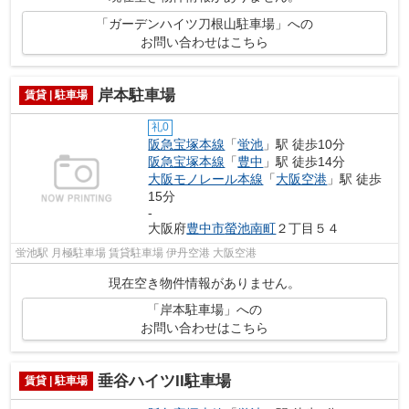
「ガーデンハイツ刀根山駐車場」への
お問い合わせはこちら
岸本駐車場
賃貸 | 駐車場
礼0
阪急宝塚本線
「
蛍池
」駅 徒歩10分
阪急宝塚本線
「
豊中
」駅 徒歩14分
大阪モノレール本線
「
大阪空港
」駅 徒歩
15分
-
大阪府
豊中市
螢池南町
２丁目５４
蛍池駅 月極駐車場 賃貸駐車場 伊丹空港 大阪空港
現在空き物件情報がありません。
「岸本駐車場」への
お問い合わせはこちら
垂谷ハイツII駐車場
賃貸 | 駐車場