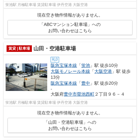
蛍池駅 月極駐車場 賃貸駐車場 伊丹空港 大阪空港
現在空き物件情報がありません。
「ABCマンション駐車場」への
お問い合わせはこちら
山田・空港駐車場
賃貸 | 駐車場
礼0
阪急宝塚本線
「
蛍池
」駅 徒歩10分
大阪モノレール本線
「
大阪空港
」駅 徒歩
13分
阪急宝塚本線
「
豊中
」駅 徒歩20分
-
大阪府
豊中市
螢池西町
２丁目９６－４
蛍池駅 月極駐車場 賃貸駐車場 伊丹空港 大阪空港
現在空き物件情報がありません。
「山田・空港駐車場」への
お問い合わせはこちら