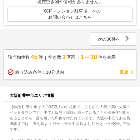
現在空き物件情報がありません。
「双和マンション駐車場」への
お問い合わせはこちら
次の30件へ
45
3
1～30
該当物件数
件
空き数
区画
件を表示
変更
絞り込み条件：
10分以内
大阪府豊中市エリア情報
【特徴】 豊中市は人口38万人の中核市で、古くから人気の高い大阪の
ベッドタウンです。中でも阪急宝塚線が通っていることや高級住宅街が
あることから、落ち着いた印象が持たれています。大阪の中心である梅
田駅までは、蛍池駅より13分・千里中央駅より19分という便利な立地
です。