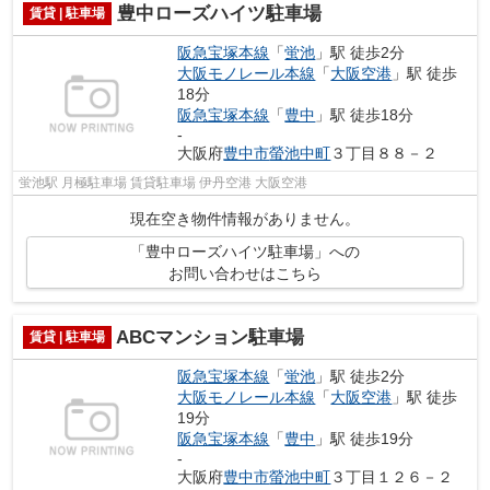
豊中ローズハイツ駐車場
賃貸 | 駐車場
阪急宝塚本線
「
蛍池
」駅 徒歩2分
大阪モノレール本線
「
大阪空港
」駅 徒歩
18分
阪急宝塚本線
「
豊中
」駅 徒歩18分
-
大阪府
豊中市
螢池中町
３丁目８８－２
蛍池駅 月極駐車場 賃貸駐車場 伊丹空港 大阪空港
現在空き物件情報がありません。
「豊中ローズハイツ駐車場」への
お問い合わせはこちら
ABCマンション駐車場
賃貸 | 駐車場
阪急宝塚本線
「
蛍池
」駅 徒歩2分
大阪モノレール本線
「
大阪空港
」駅 徒歩
19分
阪急宝塚本線
「
豊中
」駅 徒歩19分
-
大阪府
豊中市
螢池中町
３丁目１２６－２