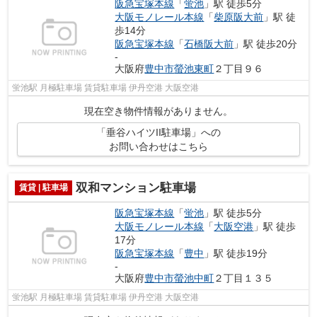
阪急宝塚本線
「
蛍池
」駅 徒歩5分
大阪モノレール本線
「
柴原阪大前
」駅 徒
歩14分
阪急宝塚本線
「
石橋阪大前
」駅 徒歩20分
-
大阪府
豊中市
螢池東町
２丁目９６
蛍池駅 月極駐車場 賃貸駐車場 伊丹空港 大阪空港
現在空き物件情報がありません。
「垂谷ハイツII駐車場」への
お問い合わせはこちら
双和マンション駐車場
賃貸 | 駐車場
阪急宝塚本線
「
蛍池
」駅 徒歩5分
大阪モノレール本線
「
大阪空港
」駅 徒歩
17分
阪急宝塚本線
「
豊中
」駅 徒歩19分
-
大阪府
豊中市
螢池中町
２丁目１３５
蛍池駅 月極駐車場 賃貸駐車場 伊丹空港 大阪空港