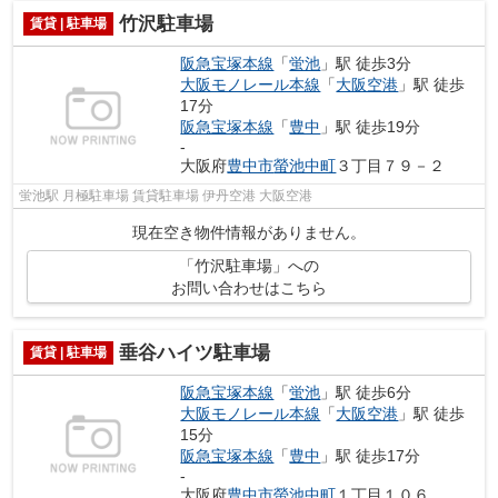
竹沢駐車場
賃貸 | 駐車場
阪急宝塚本線
「
蛍池
」駅 徒歩3分
大阪モノレール本線
「
大阪空港
」駅 徒歩
17分
阪急宝塚本線
「
豊中
」駅 徒歩19分
-
大阪府
豊中市
螢池中町
３丁目７９－２
蛍池駅 月極駐車場 賃貸駐車場 伊丹空港 大阪空港
現在空き物件情報がありません。
「竹沢駐車場」への
お問い合わせはこちら
垂谷ハイツ駐車場
賃貸 | 駐車場
阪急宝塚本線
「
蛍池
」駅 徒歩6分
大阪モノレール本線
「
大阪空港
」駅 徒歩
15分
阪急宝塚本線
「
豊中
」駅 徒歩17分
-
大阪府
豊中市
螢池中町
１丁目１０６