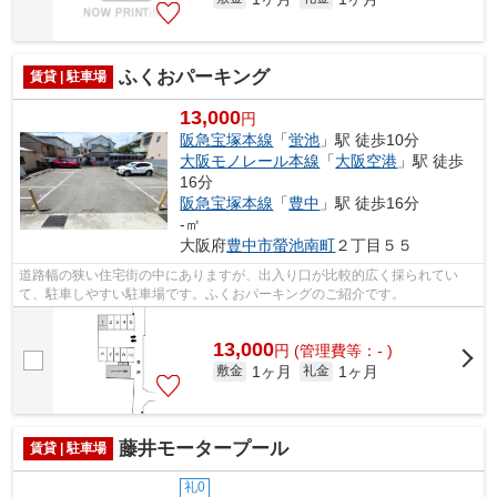
ふくおパーキング
賃貸 | 駐車場
13,000
円
阪急宝塚本線
「
蛍池
」駅 徒歩10分
大阪モノレール本線
「
大阪空港
」駅 徒歩
16分
阪急宝塚本線
「
豊中
」駅 徒歩16分
-㎡
大阪府
豊中市
螢池南町
２丁目５５
道路幅の狭い住宅街の中にありますが、出入り口が比較的広く採られてい
て、駐車しやすい駐車場です。ふくおパーキングのご紹介です。
13,000
円
(管理費等：- )
1ヶ月
1ヶ月
敷金
礼金
藤井モータープール
賃貸 | 駐車場
礼0