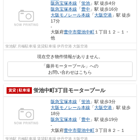
阪急宝塚本線
「
蛍池
」駅 徒歩4分
阪急宝塚本線
「
豊中
」駅 徒歩16分
大阪モノレール本線
「
大阪空港
」駅 徒歩
17分
-
大阪府
豊中市
螢池中町
１丁目１２－１・
他
蛍池駅 月極駐車場 賃貸駐車場 伊丹空港 大阪空港
現在空き物件情報がありません。
「藤井モータープール」への
お問い合わせはこちら
蛍池中町3丁目モータープール
賃貸 | 駐車場
阪急宝塚本線
「
蛍池
」駅 徒歩3分
大阪モノレール本線
「
大阪空港
」駅 徒歩
18分
阪急宝塚本線
「
豊中
」駅 徒歩19分
-
大阪府
豊中市
螢池中町
３丁目８２－１
蛍池駅 月極駐車場 賃貸駐車場 伊丹空港 大阪空港