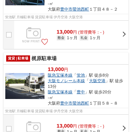
-㎡
大阪府
豊中市
螢池西町
１丁目４８－２
蛍池駅 月極駐車場 賃貸駐車場 伊丹空港 大阪空港
13,000
円
(管理費等：- )
1ヶ月
1ヶ月
敷金
礼金
梶原駐車場
賃貸 | 駐車場
13,000
円
阪急宝塚本線
「
蛍池
」駅 徒歩8分
大阪モノレール本線
「
大阪空港
」駅 徒歩
13分
阪急宝塚本線
「
豊中
」駅 徒歩20分
-㎡
大阪府
豊中市
螢池西町
１丁目５８－８
蛍池駅 月極駐車場 賃貸駐車場 伊丹空港 大阪空港
13,000
円
(管理費等：- )
1ヶ月
1ヶ月
敷金
礼金