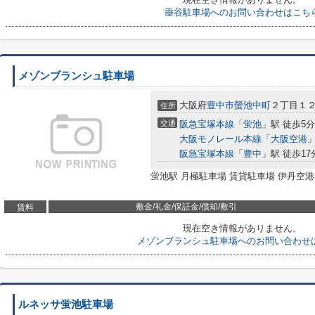
垂谷駐車場へのお問い合わせはこち
メゾンブランシュ駐車場
大阪府
豊中市
螢池中町
２丁目１
住所
交通
阪急宝塚本線
「
蛍池
」駅 徒歩5分
大阪モノレール本線
「
大阪空港
」
阪急宝塚本線
「
豊中
」駅 徒歩17
蛍池駅 月極駐車場 賃貸駐車場 伊丹空港
敷金/礼金/保証金/償却/敷引
賃料
現在空き情報がありません。
メゾンブランシュ駐車場へのお問い合わせ
ルネッサ蛍池駐車場