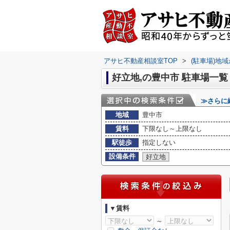
アサヒ不動産相談室TOP
>
(駐車場)地
好立地,の豊中市 駐車場一覧
≫さらに
地域
豊中市
賃料
下限なし～上限なし
駅徒歩
指定しない
設備条件
好立地
▼賃料
～