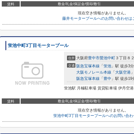
敷金/礼金/保証金/償却/敷引
賃料
現在空き情報がありません。
藤井モータープールへのお問い合わせは
蛍池中町3丁目モータープール
大阪府
豊中市
螢池中町
３丁目８
住所
交通
阪急宝塚本線
「
蛍池
」駅 徒歩3分
大阪モノレール本線
「
大阪空港
」
阪急宝塚本線
「
豊中
」駅 徒歩19
蛍池駅 月極駐車場 賃貸駐車場 伊丹空港
敷金/礼金/保証金/償却/敷引
賃料
現在空き情報がありません。
蛍池中町3丁目モータープールへのお問い合わ