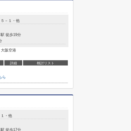
０５－１・他
駅 徒歩19分
分
 大阪空港
詳細
検討リスト
ちら
０１・他
駅 徒歩17分