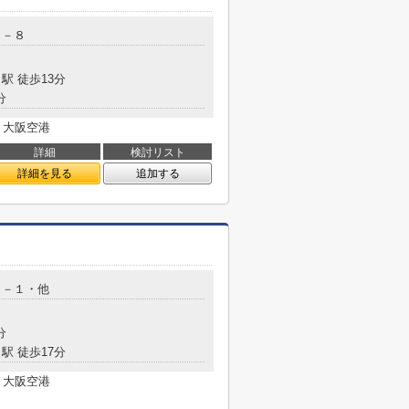
８－８
駅 徒歩13分
分
 大阪空港
詳細
検討リスト
詳細を見る
追加する
２－１・他
分
駅 徒歩17分
 大阪空港