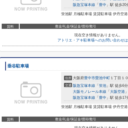
阪急宝塚本線
「
豊中
」駅 徒歩20
蛍池駅 月極駐車場 賃貸駐車場 伊丹空港
敷金/礼金/保証金/償却/敷引
賃料
現在空き情報がありません。
アトリエ・アキ駐車場へのお問い合わせは
垂谷駐車場
大阪府
豊中市
螢池中町
１丁目１
住所
交通
阪急宝塚本線
「
蛍池
」駅 徒歩6分
大阪モノレール本線
「
大阪空港
」
阪急宝塚本線
「
豊中
」駅 徒歩17
蛍池駅 月極駐車場 賃貸駐車場 伊丹空港
敷金/礼金/保証金/償却/敷引
賃料
現在空き情報がありません。