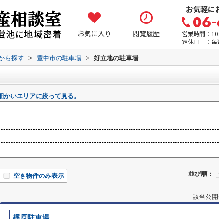
お気軽に
お気に入り
閲覧履歴
営業時間：10:0
定休日 ：毎
域から探す
>
豊中市の駐車場
>
好立地の駐車場
細かいエリアに絞って見る。
並び順：
空き物件のみ表示
該当公開
梶原駐車場