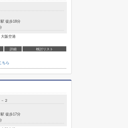
９
駅 徒歩18分
分
 大阪空港
詳細
検討リスト
こちら
９－２
駅 徒歩17分
分