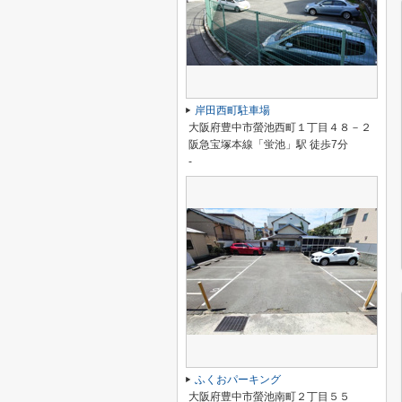
岸田西町駐車場
大阪府豊中市螢池西町１丁目４８－２
阪急宝塚本線「蛍池」駅 徒歩7分
-
ふくおパーキング
大阪府豊中市螢池南町２丁目５５