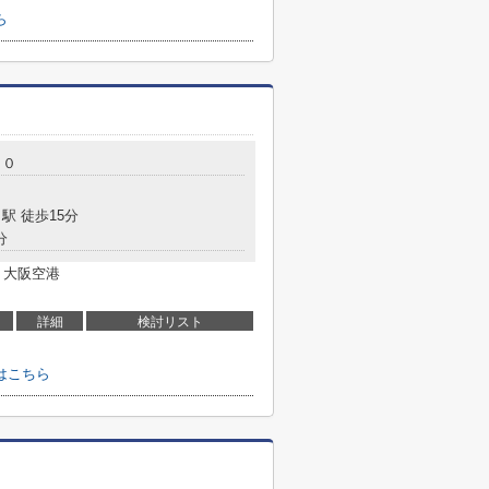
ら
２０
駅 徒歩15分
分
 大阪空港
詳細
検討リスト
はこちら