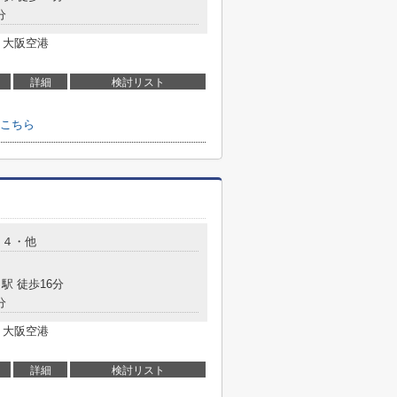
分
 大阪空港
詳細
検討リスト
こちら
０４・他
駅 徒歩16分
分
 大阪空港
詳細
検討リスト