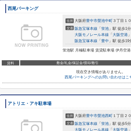
西尾パーキング
大阪府
豊中市
螢池中町
３丁目１
住所
交通
阪急宝塚本線
「
蛍池
」駅 徒歩1分
大阪モノレール本線
「
大阪空港
」
阪急宝塚本線
「
豊中
」駅 徒歩19
蛍池駅 月極駐車場 賃貸駐車場 伊丹空港
敷金/礼金/保証金/償却/敷引
賃料
現在空き情報がありません。
西尾パーキングへのお問い合わせはこ
アトリエ・アキ駐車場
大阪府
豊中市
螢池西町
１丁目２
住所
交通
阪急宝塚本線
「
蛍池
」駅 徒歩5分
大阪モノレール本線
「
大阪空港
」