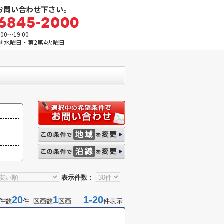
お問い合わせ下さい。
0～19:00
週水曜日・第2第4火曜日
表示件数：
20
1
1-20
件数
件 区画数
区画
件表示