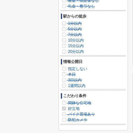
敷金・保証金なし
礼金・敷引なし
駅からの徒歩
1分以内
5分以内
7分以内
10分以内
15分以内
20分以内
情報公開日
指定しない
本日
3日以内
1週間以内
こだわり条件
閑静な住宅地
好立地
バイク置場あり
防犯カメラ