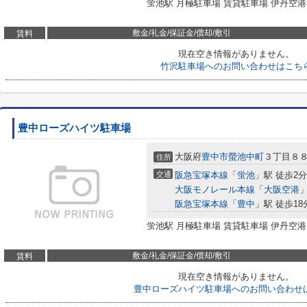
蛍池駅 月極駐車場 賃貸駐車場 伊丹空港
敷金/礼金/保証金/償却/敷引
賃料
現在空き情報がありません。
竹沢駐車場へのお問い合わせはこち
豊中ローズハイツ駐車場
大阪府
豊中市
螢池中町
３丁目８
住所
交通
阪急宝塚本線
「
蛍池
」駅 徒歩2分
大阪モノレール本線
「
大阪空港
」
阪急宝塚本線
「
豊中
」駅 徒歩18
蛍池駅 月極駐車場 賃貸駐車場 伊丹空港
敷金/礼金/保証金/償却/敷引
賃料
現在空き情報がありません。
豊中ローズハイツ駐車場へのお問い合わせ