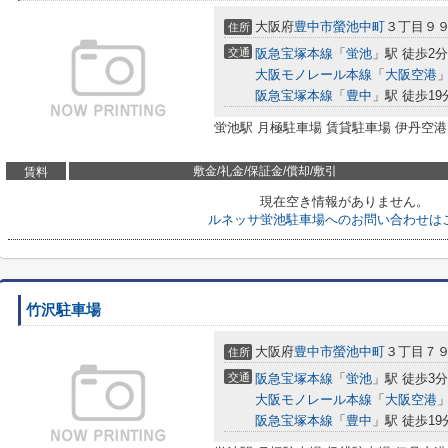
大阪府
豊中市
螢池中町
３丁目９
住所
交通
阪急宝塚本線
「
蛍池
」駅 徒歩2分
大阪モノレール本線
「
大阪空港
」
阪急宝塚本線
「
豊中
」駅 徒歩19
蛍池駅 月極駐車場 賃貸駐車場 伊丹空港
敷金/礼金/保証金/償却/敷引
賃料
現在空き情報がありません。
ルネッサ蛍池駐車場へのお問い合わせは
竹沢駐車場
大阪府
豊中市
螢池中町
３丁目７
住所
交通
阪急宝塚本線
「
蛍池
」駅 徒歩3分
大阪モノレール本線
「
大阪空港
」
阪急宝塚本線
「
豊中
」駅 徒歩19