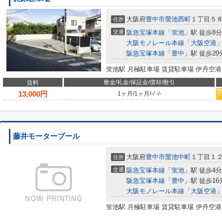
大阪府
豊中市
螢池西町
１丁目５
住所
交通
阪急宝塚本線
「
蛍池
」駅 徒歩8分
大阪モノレール本線
「
大阪空港
」
阪急宝塚本線
「
豊中
」駅 徒歩20
蛍池駅 月極駐車場 賃貸駐車場 伊丹空港
敷金/礼金/保証金/償却/敷引
賃料
13,000
円
1ヶ月
/
1ヶ月
/
-
/
-
/
-
藤井モータープール
大阪府
豊中市
螢池中町
１丁目１
住所
交通
阪急宝塚本線
「
蛍池
」駅 徒歩4分
阪急宝塚本線
「
豊中
」駅 徒歩16
大阪モノレール本線
「
大阪空港
」
蛍池駅 月極駐車場 賃貸駐車場 伊丹空港